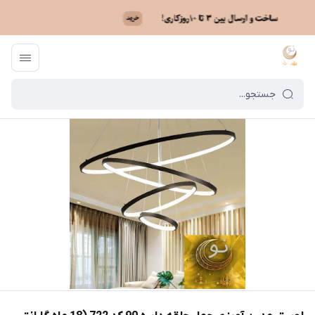
ماه نو
/
فهرست محصولات
/
لوستر مدرن آویزی چهار حلقه دایره 90 کد 722 (18 ماه گارانتی رایگان تعویض)