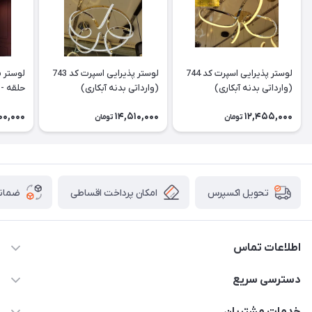
لوستر پذیرایی اسپرت کد 744
لوستر پذیرایی اسپرت کد 743
لوستر 
(وارداتی بدنه آبکاری)
(وارداتی بدنه آبکاری)
حلقه - س
00,000
14,510,000
12,455,000
تومان
تومان
امکان پرداخت اقساطی
ضمانت
تحویل اکسپرس
اطلاعات تماس
09171115348
دسترسی سریع
sinner2809@gmail.com
مجله فروشگاه