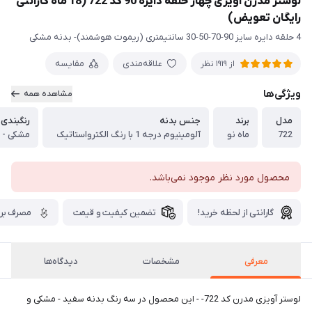
لوستر مدرن آویزی چهار حلقه دایره 90 کد 722 (18 ماه گارانتی
رایگان تعویض)
4 حلقه دایره سایز 90-70-50-30 سانتیمتری (ریموت هوشمند)- بدنه مشکی
علاقه‌مندی
مقایسه
از 1919 نظر
ویژگی‌ها
مشاهده همه
مدل
برند
جنس بدنه
رنگبندی
722
ماه نو
آلومینیوم درجه 1 با رنگ الکترواستاتیک
مشکی - 
محصول مورد نظر موجود نمی‌باشد.
گارانتی از لحظه خرید!
تضمین کیفیت و قیمت
مصرف برق
معرفی
مشخصات
دیدگاه‌ها
لوستر آویزی مدرن کد 722- - این محصول در سه رنگ بدنه سفید - مشکی و