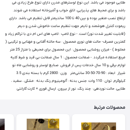
طلایی موجود می باشد. این نوع لوسترهای مدرن دارای تنوع طرح زیادی می
باشد و برای محیط های پذیرایی، اتاق خواب و آشپزخانه استفاده می شوند.
ارتفاع نصب متغیر بوده و بین 40 تا 100 سانتیمتر قابل تنظیم می باشد. دارای
ریموت کنترل هوشمند و تایمر جهت تنظیم ساعت خاموش شدن و دیمر
(قابلیت تغییر شدت نور) است. - نوع لامپ : لامپ های اس ام دی با تراکم زیاد و
کمترین مصرف- حالت های نوری محصول : سه حالته آفتابی و مهتابی و ترکیبی (
مخلوط ) - میزان روشنایی محصول : این محصول برای محیطی با متراژ 25 متر
مربع استفاده میگردد. - ضمانت محصول : 1 سال ضمانت بی قید و شرط کلیه
لوازم برقی و 10 سال خدمات پس از فروش. صنایع لوستر و روشنایی ماه نو
شیراز ابعاد : 90-70-50-30 سانتی‌متر وزن : 2800 گرم با بسته بندی 3.5
کیلوگرم. توان : 110 وات. جنس بدنه : آلومینیوم رنگ بدنه : مشکی ، سفید ،
طلایی. حالت نوردهی : چند رنگ، نور از بیرون. ارسال فوری + کارت گارانتی
محصولات مرتبط