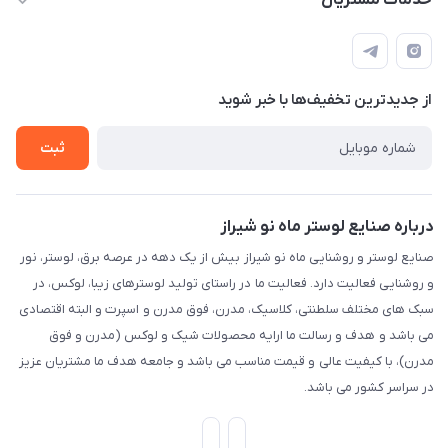
خدمات مشتریان
شیراز، خیابان قاآنی شمالی، مجتمع تخصصی برق و روشنایی زمرد،
لیست محصولات
قوانین و مقررات
طبقه همکف واحد 131
درباره ما
حریم خصوصی
تماس با ما
از جدید‌ترین تخفیف‌ها با‌ خبر شوید
راهنما
ثبت
درباره صنایع لوستر ماه نو شیراز
صنایع لوستر و روشنایی ماه نو شیراز بیش از یک دهه در عرصه برق، لوستر، نور
و روشنایی فعالیت دارد. فعالیت ما در راستای تولید لوسترهای زیبا، لوکس، در
سبک های مختلف سلطنتی، کلاسیک، مدرن، فوق مدرن و اسپرت و البته اقتصادی
می باشد و هدف و رسالت ما ارایه محصولات شیک و لوکس (مدرن و فوق
مدرن)، با کیفیت عالی و قیمت مناسب می باشد و جامعه هدف ما مشتریان عزیز
در سراسر کشور می باشد.