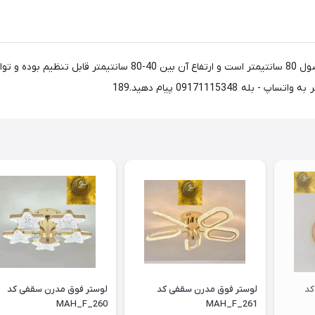
091711153 پیام دهید.189
لوستر مدرن آویز وارداتی کد
لوستر فوق مدرن سقفی کد
لوستر فوق مدرن سقفی کد
MAH_F_260
MAH_F_261