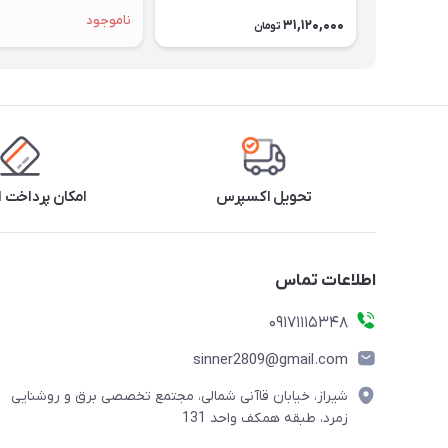
ناموجود
31,120,000
تومان
تحویل اکسپرس
امکان پرداخت 
اطلاعات تماس
09171115348
sinner2809@gmail.com
شیراز، خیابان قاآنی شمالی، مجتمع تخصصی برق و روشنایی
زمرد، طبقه همکف واحد 131