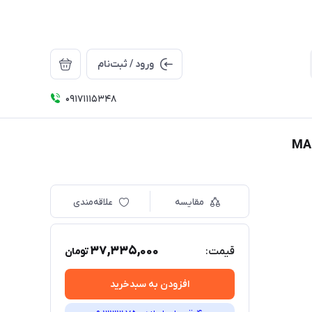
ورود / ثبت‌نام
09171115348
مقایسه
علاقه‌مندی
37,335,000
قیمت:
تومان
افزودن به سبدخرید