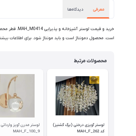
معرفی
دیدگاه‌ها
است. محصول دمونتاژ است و باید مونتاژ شود. برای اطلاعات بیشتر به واتساپ - بله 48
محصولات مرتبط
لوستر آویزی درختی (برگ گشنیز)
کد MAH_F_262
MAH_F_100_9