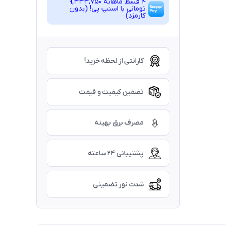
4 قسط ماهانه 9,333,750
تومانی با اسنپ ‌پی! (بدون
کارمزد)
گارانتی از لحظه خرید!
تضمین کیفیت و قیمت
مصرف برق بهینه
پشتیبانی ۲۴ ساعته
شدت نور تضمینی