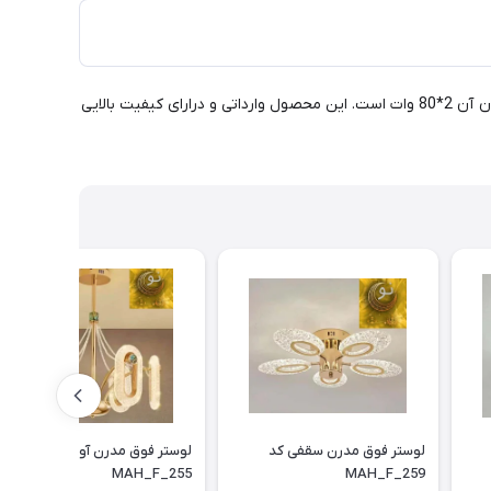
خرید و قیمت لوستر آشپزخانه و پذیرایی MAH_M0414. قطر محصول 80 سانتیمتر است و ارتفاع آن بین 40-80 سانتیمتر قابل تنظیم بوده و توان آن 2*80 وات است. این محصول وارداتی و درارای کیفیت بالایی
لوستر فوق مدرن سقفی کد
لوستر فوق مدرن آویزی کد
MAH_F_255
MAH_F_259