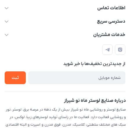
اطلاعات تماس
09171115348
دسترسی سریع
sinner2809@gmail.com
مجله فروشگاه
خدمات مشتریان
شیراز، خیابان قاآنی شمالی، مجتمع تخصصی برق و روشنایی زمرد،
لیست محصولات
قوانین و مقررات
طبقه همکف واحد 131
درباره ما
حریم خصوصی
تماس با ما
از جدید‌ترین تخفیف‌ها با‌ خبر شوید
راهنما
ثبت
درباره صنایع لوستر ماه نو شیراز
صنایع لوستر و روشنایی ماه نو شیراز بیش از یک دهه در عرصه برق، لوستر، نور
و روشنایی فعالیت دارد. فعالیت ما در راستای تولید لوسترهای زیبا، لوکس، در
سبک های مختلف سلطنتی، کلاسیک، مدرن، فوق مدرن و اسپرت و البته اقتصادی