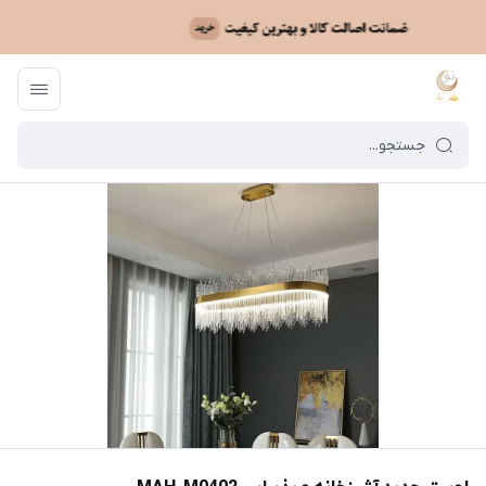
ماه نو
/
فهرست محصولات
/
لوستر جدید آشپزخانه و پذیرایی MAH_M0402