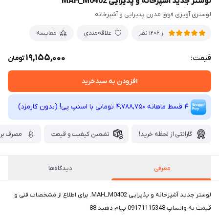
لوستر جدید آشپزخانه و پذیرایی MAH_M0402
لوستری آویزی فوق مدرن پذیرایی و آشپزخانه
علاقه‌مندی
مقایسه
از 1206 نظر
19,155,000
قیمت:
تومان
افزودن به سبدخرید
4 قسط ماهانه 4,788,750 تومانی با اسنپ ‌پی! (بدون کارمزد)
گارانتی از لحظه خرید!
تضمین کیفیت و قیمت
مصرف برق
معرفی
دیدگاه‌ها
لوستر جدید آشپزخانه و پذیرایی MAH_M0402. برای اطلاع از مشخصات فنی و
قیمت به واتساپ 09171115348 پیام دهید.88