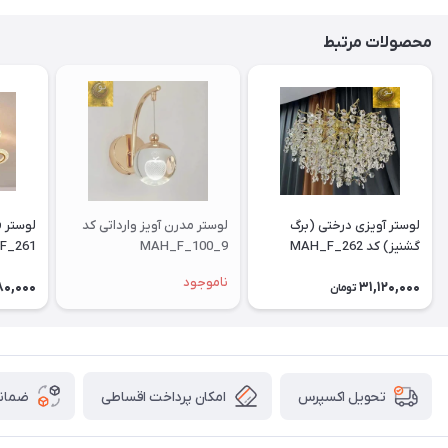
محصولات مرتبط
لوستر آویزی درختی (برگ
لوستر مدرن آویز وارداتی کد
گشنیز) کد MAH_F_262
MAH_F_100_9
F_261
ناموجود
80,000
31,120,000
تومان
امکان پرداخت اقساطی
ضمانت
تحویل اکسپرس