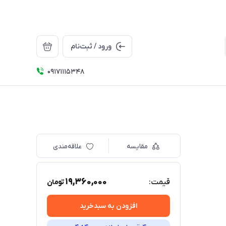
ورود / ثبت‌نام
09171115348
مقایسه
علاقه‌مندی
19,360,000
قیمت:
تومان
افزودن به سبدخرید