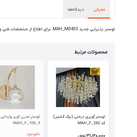
معرفی
دیدگاه‌ها
لوستر پذیرایی جدید MAH_M0403. برای اطلاع از مشخصات فنی و قیمت به واتساپ 09171115348 پیام دهید.89
محصولات مرتبط
لوستر آویزی درختی (برگ گشنیز)
کد MAH_F_262
MAH_F_100_9
ناموجود
31,120,000
تومان