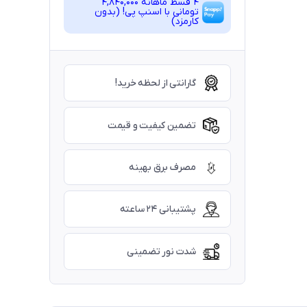
4 قسط ماهانه 4,840,000
تومانی با اسنپ ‌پی! (بدون
کارمزد)
گارانتی از لحظه خرید!
تضمین کیفیت و قیمت
مصرف برق بهینه
پشتیبانی ۲۴ ساعته
شدت نور تضمینی