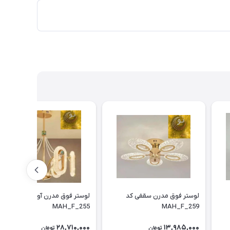
لوستر فوق مدرن سقفی کد
لوستر فوق مدرن آویزی کد
MAH_F_255
MAH_F_259
28,710,000
13,985,000
تومان
تومان