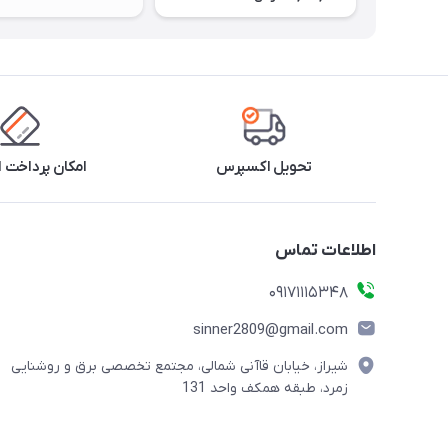
تحویل اکسپرس
امکان پرداخت 
اطلاعات تماس
09171115348
sinner2809@gmail.com
شیراز، خیابان قاآنی شمالی، مجتمع تخصصی برق و روشنایی
زمرد، طبقه همکف واحد 131