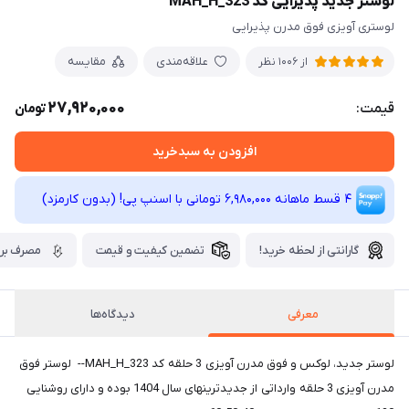
لوستر جدید پذیرایی کد MAH_H_323
لوستری آویزی فوق مدرن پذیرایی
علاقه‌مندی
مقایسه
از 1006 نظر
27,920,000
قیمت:
تومان
افزودن به سبدخرید
4 قسط ماهانه 6,980,000 تومانی با اسنپ ‌پی! (بدون کارمزد)
گارانتی از لحظه خرید!
تضمین کیفیت و قیمت
مصرف برق
معرفی
دیدگاه‌ها
لوستر جدید، لوکس و فوق مدرن آویزی 3 حلقه کد MAH_H_323-- لوستر فوق
مدرن آویزی 3 حلقه وارداتی از جدیدترینهای سال 1404 بوده و دارای روشنایی