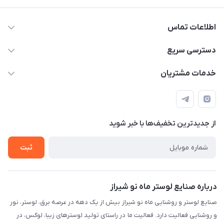
اطلاعات تماس
09171115348
دسترسی سریع
sinner2809@gmail.com
مجله فروشگاه
خدمات مشتریان
شیراز، خیابان قاآنی شمالی، مجتمع تخصصی برق و روشنایی زمرد،
لیست محصولات
قوانین و مقررات
طبقه همکف واحد 131
درباره ما
حریم خصوصی
تماس با ما
از جدید‌ترین تخفیف‌ها با‌ خبر شوید
راهنما
ثبت
درباره صنایع لوستر ماه نو شیراز
صنایع لوستر و روشنایی ماه نو شیراز بیش از یک دهه در عرصه برق، لوستر، نور
و روشنایی فعالیت دارد. فعالیت ما در راستای تولید لوسترهای زیبا، لوکس، در