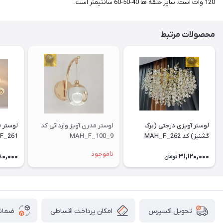
120 وات است. سایز حلقه ها 40-50-60 سانتیمتر است.
محصولات مرتبط
لوستر آویزی درختی (برگ
لوستر مدرن آویز وارداتی کد
گشنیز) کد MAH_F_262
MAH_F_100_9
F_261
ناموجود
80,000
31,120,000
تومان
امکان پرداخت اقساطی
ضمانت
تحویل اکسپرس