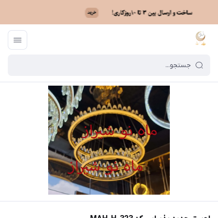
ماه نو
/
فهرست محصولات
/
لوستر جدید پذیرایی کد MAH_H_323