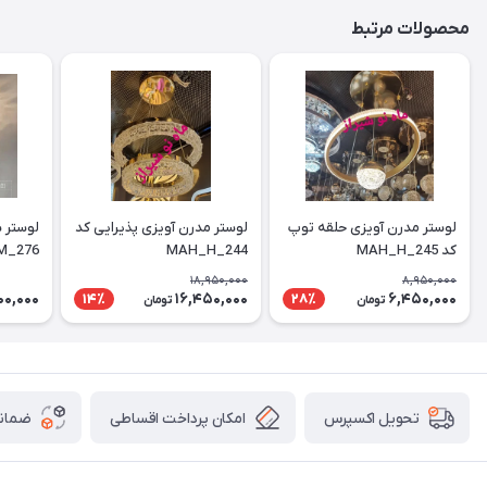
محصولات مرتبط
لوستر مدرن آویزی حلقه توپ
لوستر مدرن آویزی پذیرایی کد
کد MAH_H_245
MAH_H_244
M_276
18,950,000
8,950,000
00,000
16,450,000
6,450,000
14٪
28٪
تومان
تومان
امکان پرداخت اقساطی
ضمانت
تحویل اکسپرس