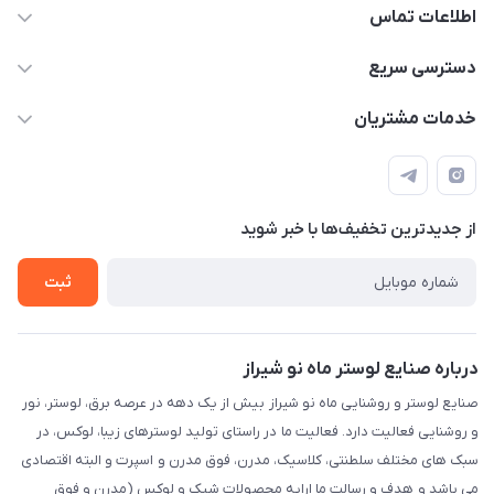
اطلاعات تماس
09171115348
دسترسی سریع
sinner2809@gmail.com
مجله فروشگاه
خدمات مشتریان
شیراز، خیابان قاآنی شمالی، مجتمع تخصصی برق و روشنایی زمرد،
لیست محصولات
قوانین و مقررات
طبقه همکف واحد 131
درباره ما
حریم خصوصی
تماس با ما
از جدید‌ترین تخفیف‌ها با‌ خبر شوید
راهنما
ثبت
درباره صنایع لوستر ماه نو شیراز
صنایع لوستر و روشنایی ماه نو شیراز بیش از یک دهه در عرصه برق، لوستر، نور
و روشنایی فعالیت دارد. فعالیت ما در راستای تولید لوسترهای زیبا، لوکس، در
سبک های مختلف سلطنتی، کلاسیک، مدرن، فوق مدرن و اسپرت و البته اقتصادی
می باشد و هدف و رسالت ما ارایه محصولات شیک و لوکس (مدرن و فوق