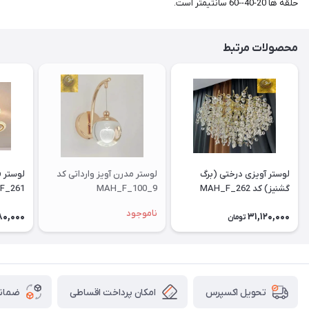
حلقه ها 20-40--60 سانتیمتر است.
محصولات مرتبط
لوستر آویزی درختی (برگ
لوستر مدرن آویز وارداتی کد
گشنیز) کد MAH_F_262
MAH_F_100_9
F_261
ناموجود
80,000
31,120,000
تومان
امکان پرداخت اقساطی
ضمانت
تحویل اکسپرس