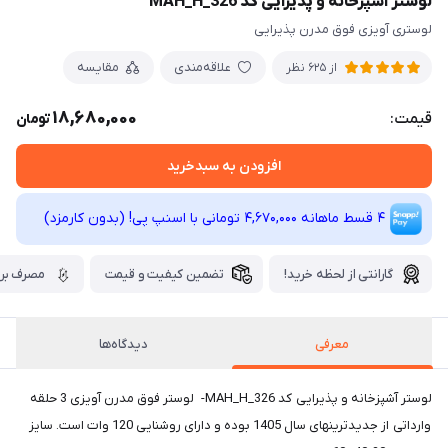
لوستر آشپزخانه و پذیرایی کد MAH_H_326
لوستری آویزی فوق مدرن پذیرایی
علاقه‌مندی
مقایسه
از 625 نظر
18,680,000
قیمت:
تومان
افزودن به سبدخرید
4 قسط ماهانه 4,670,000 تومانی با اسنپ ‌پی! (بدون کارمزد)
گارانتی از لحظه خرید!
تضمین کیفیت و قیمت
مصرف برق
معرفی
دیدگاه‌ها
لوستر آشپزخانه و پذیرایی کد MAH_H_326- لوستر فوق مدرن آویزی 3 حلقه
وارداتی از جدیدترینهای سال 1405 بوده و دارای روشنایی 120 وات است. سایز