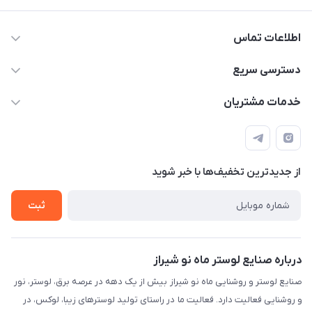
اطلاعات تماس
09171115348
دسترسی سریع
sinner2809@gmail.com
مجله فروشگاه
خدمات مشتریان
شیراز، خیابان قاآنی شمالی، مجتمع تخصصی برق و روشنایی زمرد،
لیست محصولات
قوانین و مقررات
طبقه همکف واحد 131
درباره ما
حریم خصوصی
تماس با ما
از جدید‌ترین تخفیف‌ها با‌ خبر شوید
راهنما
ثبت
درباره صنایع لوستر ماه نو شیراز
صنایع لوستر و روشنایی ماه نو شیراز بیش از یک دهه در عرصه برق، لوستر، نور
و روشنایی فعالیت دارد. فعالیت ما در راستای تولید لوسترهای زیبا، لوکس، در