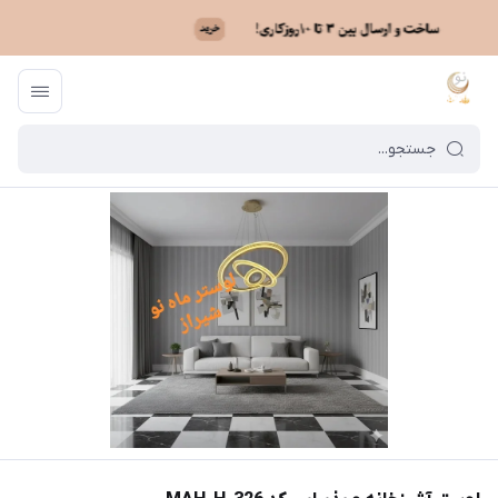
ماه نو
/
فهرست محصولات
/
لوستر آشپزخانه و پذیرایی کد MAH_H_326