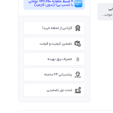
4 قسط ماهانه 746,250 تومانی
با اسنپ ‌پی! (بدون کارمزد)
یی
مناسب شب خواب 12 متر مربع
گارانتی از لحظه خرید!
تضمین کیفیت و قیمت
مصرف برق بهینه
پشتیبانی ۲۴ ساعته
شدت نور تضمینی