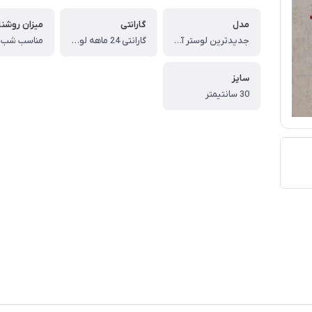
مدل
گارانتی
میزان روشنا
جدیدترین لوستر آویزی - دیواری کد MAH_K_284
گارانتی 24 ماهه لوستر ماه نو شیراز
سایز
30 سانتیمتر