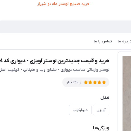
رباره ما
تماس با ما
 کد MAH_K_284
خرید و قیمت جدیدترین لوستر آویزی - دیواری کد MAH_K_284
لوستر وارداتی مناسب دیواری - فضای وید و طبقاتی - کیفیت اص
از 390 نظر
مدل
آویزی
دیوارکوب
ویژگی‌ها