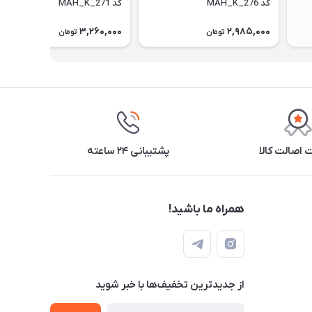
کد MAH_K_276
کد MAH_K_271
3,260,000
2,985,000
تومان
تومان
اصالت کالا
پشتیبانی ۲۴ ساعته
همراه ما باشید!
از جدید‌ترین تخفیف‌ها با‌ خبر شوید