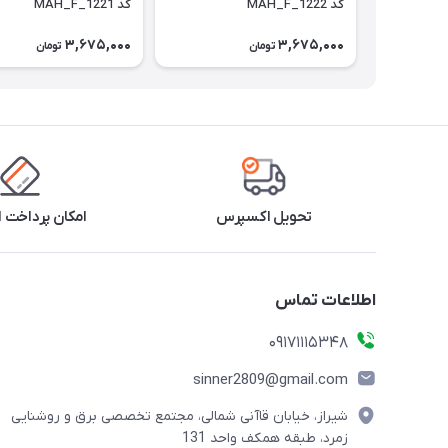
کد MAH_F_1222
کد MAH_F_1221
3,675,000
3,675,000
تومان
تومان
تحویل اکسپرس
امکان پرداخت 
اطلاعات تماس
09171115348
sinner2809@gmail.com
شیراز، خیابان قاآنی شمالی، مجتمع تخصصی برق و روشنایی
زمرد، طبقه همکف واحد 131