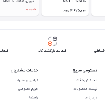
کد MAH_F_1223
- دیواری کد MAH_K_280
ناموجود
3,675,000
تومان
اقساطی
ضمانت بازگشت کالا
ضمانت 
دسترسی سریع
خدمات مشتریان
مجله فروشگاه
قوانین و مقررات
لیست محصولات
حریم خصوصی
درباره ما
راهنما