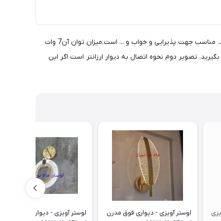
خرید و قیمت جدیدترین لوستر آویزی - دیواری کد MAH_K_284 از محصولات شیک و جدید و وارداتی بوده و از ترندهای 2025 و مد روز می باشد. مناسب جهت پذیرایی و خواب و ... است.میزان توان آن7 وات
د. تصویر دوم نحوه اتصال به دیوار ارزانتر است اگر این
یزی
لوستر آویزی - دیواری فوق مدرن
لوستر آویزی - دیواری فوق مدرن