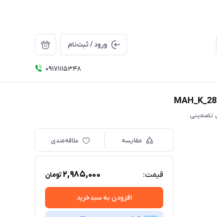
ورود / ثبت‌نام
09171115348
ل تضمینی
مقایسه
علاقه‌مندی
2,985,000
قیمت:
تومان
افزودن به سبدخرید