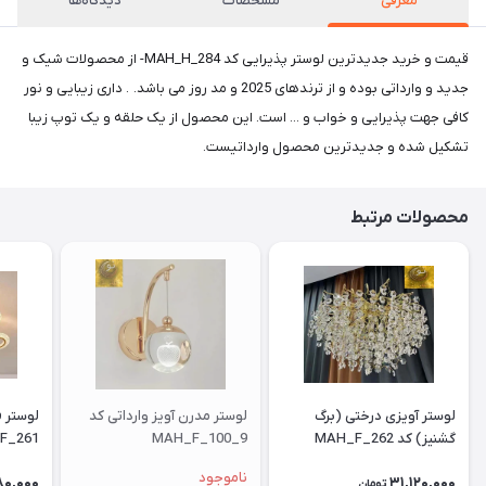
معرفی
مشخصات
دیدگاه‌ها
قیمت و خرید جدیدترین لوستر پذیرایی کد MAH_H_284- از محصولات شیک و
جدید و وارداتی بوده و از ترندهای 2025 و مد روز می باشد. . داری زیبایی و نور
کافی جهت پذیرایی و خواب و ... است. این محصول از یک حلقه و یک توپ زیبا
تشکیل شده و جدیدترین محصول وارداتیست.
محصولات مرتبط
لوستر آویزی درختی (برگ
لوستر مدرن آویز وارداتی کد
گشنیز) کد MAH_F_262
MAH_F_100_9
F_261
ناموجود
80,000
31,120,000
تومان