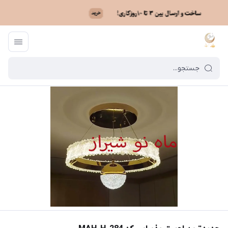
ماه نو
/
فهرست محصولات
/
جدیدترین لوستر پذیرایی کد MAH_H_284