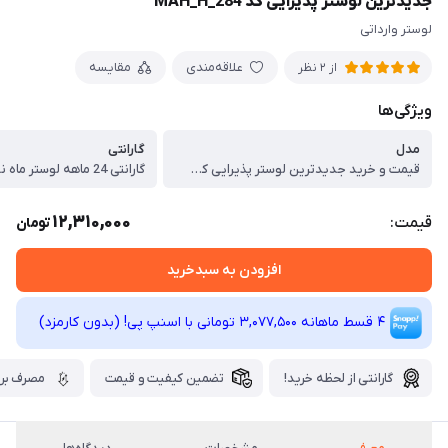
جدیدترین لوستر پذیرایی کد MAH_H_284
لوستر وارداتی
علاقه‌مندی
مقایسه
از 2 نظر
ویژگی‌ها
مدل
گارانتی
قیمت و خرید جدیدترین لوستر پذیرایی کد MAH_H_284
گارانتی 24 ماهه لوستر ماه نو شیراز
12,310,000
قیمت:
تومان
افزودن به سبدخرید
4 قسط ماهانه 3,077,500 تومانی با اسنپ ‌پی! (بدون کارمزد)
گارانتی از لحظه خرید!
تضمین کیفیت و قیمت
مصرف برق