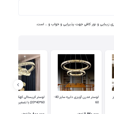
S سایز
لوستر مدرن آویزی دایره سایز 40-
لوستر کریستالی کهکشانی
60
60*40*20| با تضمین سلامت
تحویل کالا
10,800,000
11,920,000