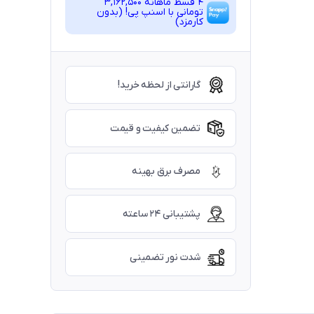
4 قسط ماهانه 3,162,500
تومانی با اسنپ ‌پی! (بدون
کارمزد)
گارانتی از لحظه خرید!
تضمین کیفیت و قیمت
مصرف برق بهینه
پشتیبانی ۲۴ ساعته
شدت نور تضمینی