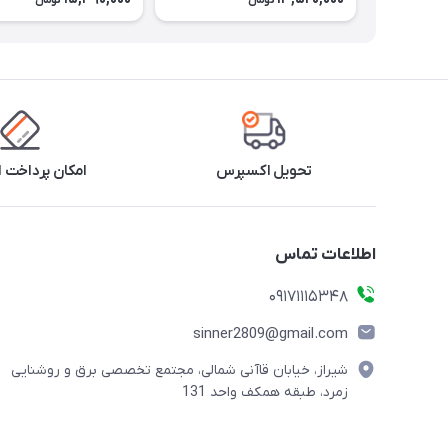
تومان
تومان
تحویل اکسپرس
امکان پرداخت 
اطلاعات تماس
09171115348
sinner2809@gmail.com
شیراز، خیابان قاآنی شمالی، مجتمع تخصصی برق و روشنایی
زمرد، طبقه همکف واحد 131