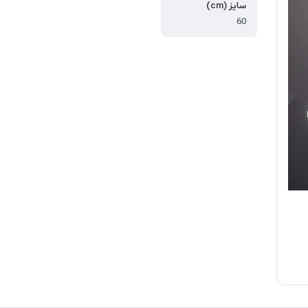
سایز (cm)
60