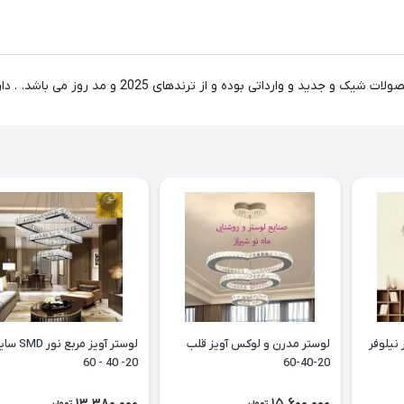
نیلوفر
لوستر مدرن و لوکس آویز قلب
لوستر آویز مربع نور MD
20- 40 - 60
20-40-60
13,380,000
15,600,000