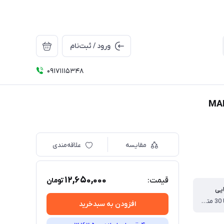
ورود / ثبت‌نام
09171115348
مقایسه
علاقه‌مندی
12,650,000
قیمت:
تومان
یی
مناسب 20 تا 30 متر مربع
افزودن به سبدخرید