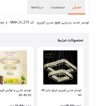
معرفی
مشخصات
دیدگاه‌ها
لوستر جدید پذیرایی فوق مدرن آویزی کد MAH_H_273 - از محصولات شیک و جدید و وارداتی بوده و از ترندهای 2025 و مد روز می باشد. . داری زیبایی و نور کافی جهت پذیرایی و خواب و ... است.
محصولات مرتبط
لوستر مدرن آویزی مربع سایز 40-
لوستر مدرن و لوکس آویز 
20-40-60
60
15,390,000
13,520,000