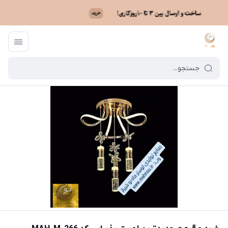
ماه نو
/
فهرست محصولات
/
خرید و قیمت جدیدترین لوستر پذیرایی کد MAH_M_266