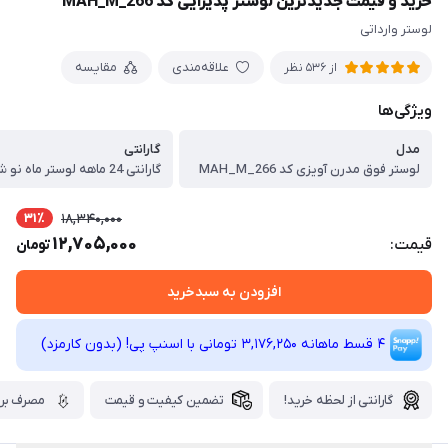
خرید و قیمت جدیدترین لوستر پذیرایی کد MAH_M_266
لوستر وارداتی
علاقه‌مندی
مقایسه
از 536 نظر
ویژگی‌ها
مدل
گارانتی
لوستر فوق مدرن آویزی کد MAH_M_266
گارانتی 24 ماهه لوستر ماه نو شیراز
31٪
18,340,000
12,705,000
قیمت:
تومان
افزودن به سبدخرید
4 قسط ماهانه 3,176,250 تومانی با اسنپ ‌پی! (بدون کارمزد)
گارانتی از لحظه خرید!
تضمین کیفیت و قیمت
مصرف برق