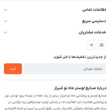
اطلاعات تماس
09171115348
دسترسی سریع
sinner2809@gmail.com
مجله فروشگاه
خدمات مشتریان
شیراز، خیابان قاآنی شمالی، مجتمع تخصصی برق و روشنایی زمرد،
لیست محصولات
قوانین و مقررات
طبقه همکف واحد 131
درباره ما
حریم خصوصی
تماس با ما
از جدید‌ترین تخفیف‌ها با‌ خبر شوید
راهنما
ثبت
درباره صنایع لوستر ماه نو شیراز
صنایع لوستر و روشنایی ماه نو شیراز بیش از یک دهه در عرصه برق، لوستر، نور
و روشنایی فعالیت دارد. فعالیت ما در راستای تولید لوسترهای زیبا، لوکس، در
سبک های مختلف سلطنتی، کلاسیک، مدرن، فوق مدرن و اسپرت و البته اقتصادی