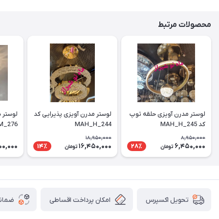
محصولات مرتبط
لوستر مدرن آویزی حلقه توپ
لوستر مدرن آویزی پذیرایی کد
کد MAH_H_245
MAH_H_244
M_276
18,950,000
8,950,000
00,000
16,450,000
6,450,000
14٪
28٪
تومان
تومان
امکان پرداخت اقساطی
ضمانت
تحویل اکسپرس