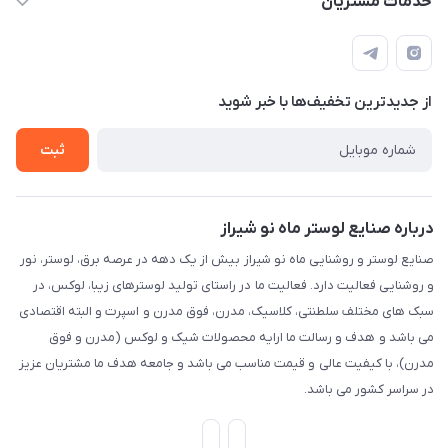
خدمات مشتریان
شیراز، خیابان قاآنی شمالی، مجتمع تخصصی برق و روشنایی زمرد،
لیست محصولات
قوانین و مقررات
طبقه همکف واحد 131
درباره ما
حریم خصوصی
تماس با ما
از جدید‌ترین تخفیف‌ها با‌ خبر شوید
راهنما
ثبت
درباره صنایع لوستر ماه نو شیراز
صنایع لوستر و روشنایی ماه نو شیراز بیش از یک دهه در عرصه برق، لوستر، نور
و روشنایی فعالیت دارد. فعالیت ما در راستای تولید لوسترهای زیبا، لوکس، در
سبک های مختلف سلطنتی، کلاسیک، مدرن، فوق مدرن و اسپرت و البته اقتصادی
می باشد و هدف و رسالت ما ارایه محصولات شیک و لوکس (مدرن و فوق
مدرن)، با کیفیت عالی و قیمت مناسب می باشد و جامعه هدف ما مشتریان عزیز
در سراسر کشور می باشد.