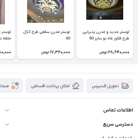
لوستر جدید و مدرن پذیرایی
لوستر مدرن سقفی طرح کژال
لوستر م
طرح فلاور ماه نو سایز 80
60
(کیفیت
80,000
17,320,000
28,640,000
تومان
تومان
امکان پرداخت اقساطی
ضمانت
تحویل اکسپرس
اطلاعات تماس
09171115348
دسترسی سریع
sinner2809@gmail.com
مجله فروشگاه