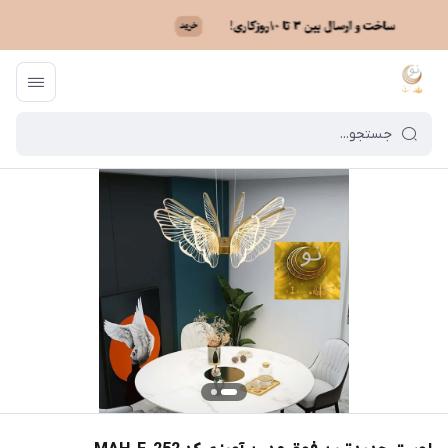
ماه نو
/
فهرست محصولات
/
لوستر جدیدترین فوق مدرن آویزی کد MAH_F_252