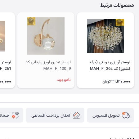
محصولات مرتبط
لوستر آویزی درختی (برگ
لوستر مدرن آویز وارداتی کد
گشنیز) کد MAH_F_262
MAH_F_100_9
F_261
ناموجود
80,000
31,120,000
تومان
امکان پرداخت اقساطی
ضمانت
تحویل اکسپرس