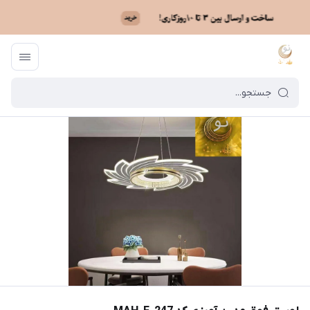
ماه نو
/
فهرست محصولات
/
لوستر فوق مدرن آویزی کد MAH_F_247