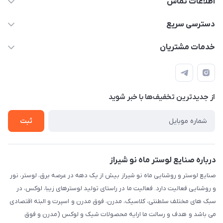
اطلاعات تماس
09171115348
دسترسی سریع
sinner2809@gmail.com
مجله فروشگاه
خدمات مشتریان
شیراز، خیابان قاآنی شمالی، مجتمع تخصصی برق و روشنایی زمرد،
لیست محصولات
قوانین و مقررات
طبقه همکف واحد 131
درباره ما
حریم خصوصی
تماس با ما
از جدید‌ترین تخفیف‌ها با‌ خبر شوید
راهنما
ثبت
درباره صنایع لوستر ماه نو شیراز
صنایع لوستر و روشنایی ماه نو شیراز بیش از یک دهه در عرصه برق، لوستر، نور
و روشنایی فعالیت دارد. فعالیت ما در راستای تولید لوسترهای زیبا، لوکس، در
سبک های مختلف سلطنتی، کلاسیک، مدرن، فوق مدرن و اسپرت و البته اقتصادی
می باشد و هدف و رسالت ما ارایه محصولات شیک و لوکس (مدرن و فوق