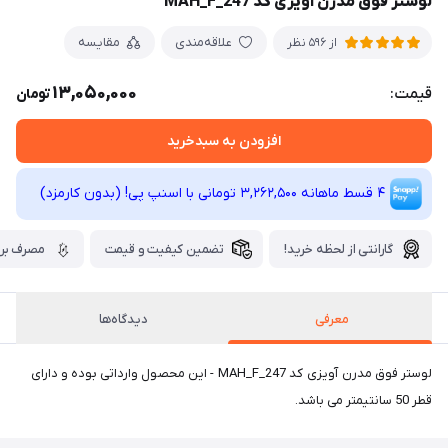
لوستر فوق مدرن آویزی کد MAH_F_247
علاقه‌مندی
مقایسه
از 596 نظر
13,050,000
قیمت:
تومان
افزودن به سبدخرید
4 قسط ماهانه 3,262,500 تومانی با اسنپ ‌پی! (بدون کارمزد)
گارانتی از لحظه خرید!
تضمین کیفیت و قیمت
مصرف برق
معرفی
دیدگاه‌ها
لوستر فوق مدرن آویزی کد MAH_F_247 - این محصول وارداتی بوده و دارای
قطر 50 سانتیمتر می باشد.