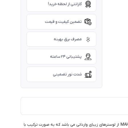
گارانتی از لحظه خرید!
تضمین کیفیت و قیمت
مصرف برق بهینه
پشتیبانی ۲۴ ساعته
شدت نور تضمینی
لوستر فوق مدرن وارداتی آویزی ترکیبی کد MAH_F_236 از 4 شعله آویز و یک حلقه با قطر 40 سانتیمتر تشکیل شده است. لوستر کد MAH_F_236 از لوسترهای زیبای وارداتی می باشد که به صورت ترکیب با