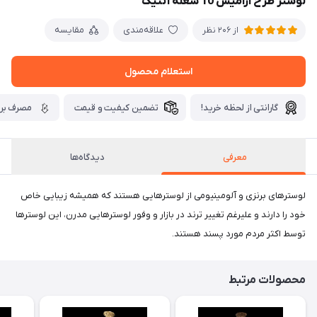
لوستر طرح آرامیس 10 شعله آنتیک
علاقه‌مندی
مقایسه
از 206 نظر
استعلام محصول
گارانتی از لحظه خرید!
تضمین کیفیت و قیمت
مصرف برق
معرفی
دیدگاه‌ها
لوسترهای برنزی و آلومینیومی از لوسترهایی هستند که همیشه زیبایی خاص
خود را دارند و علیرغم تغییر ترند در بازار و وفور لوسترهایی مدرن، این لوسترها
توسط اکثر مردم مورد پسند هستند.
محصولات مرتبط