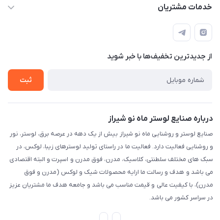
sinner2809@gmail.com
مجله فروشگاه
خدمات مشتریان
شیراز، خیابان قاآنی شمالی، مجتمع تخصصی برق و روشنایی زمرد،
لیست محصولات
قوانین و مقررات
طبقه همکف واحد 131
درباره ما
حریم خصوصی
تماس با ما
از جدید‌ترین تخفیف‌ها با‌ خبر شوید
راهنما
ثبت
درباره صنایع لوستر ماه نو شیراز
صنایع لوستر و روشنایی ماه نو شیراز بیش از یک دهه در عرصه برق، لوستر، نور
و روشنایی فعالیت دارد. فعالیت ما در راستای تولید لوسترهای زیبا، لوکس، در
سبک های مختلف سلطنتی، کلاسیک، مدرن، فوق مدرن و اسپرت و البته اقتصادی
می باشد و هدف و رسالت ما ارایه محصولات شیک و لوکس (مدرن و فوق
مدرن)، با کیفیت عالی و قیمت مناسب می باشد و جامعه هدف ما مشتریان عزیز
در سراسر کشور می باشد.