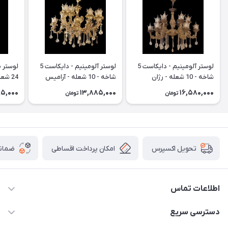
لوستر آلومینیم - دایکاست 5
لوستر آلومینیم - دایکاست 5
شاخه - 10 شعله - رژان
شاخه - 10 شعله - آرامیس
24 شعله) شاخه گل ناز
95,000
13,885,000
16,580,000
تومان
تومان
امکان پرداخت اقساطی
ضمانت
تحویل اکسپرس
اطلاعات تماس
09171115348
دسترسی سریع