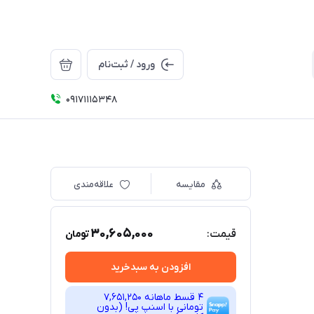
ورود / ثبت‌نام
09171115348
مقایسه
علاقه‌مندی
30,605,000
قیمت:
تومان
افزودن به سبدخرید
4 قسط ماهانه 7,651,250
تومانی با اسنپ ‌پی! (بدون