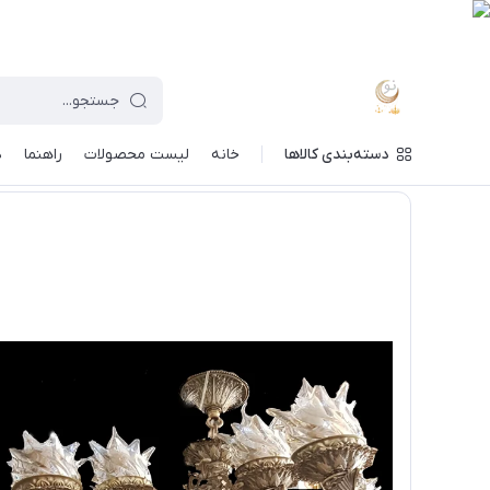
دسته‌بندی کالاها
خانه
لیست محصولات
راهنما
د
ماه نو
/
فهرست محصولات
/
لوستر برنز 6 شاخه 12 شعله - پانیذ