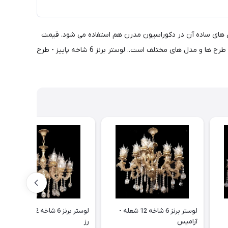
دل های ساده آن در دکوراسیون مدرن هم استفاده می شود. قیمت
لوستر برنزی کلاسیک به خاطر استفاده از کریستال، گران تر از نمونه های مدرن است.فروشگاه ماه نو شیراز عرضه کننده انواع لوسترهای برنزی در طرح ها و مدل های مختلف است.. لوستر برنز 6 شاخه پاییز - طرح
لوستر برنز 6 شاخه 12 شعله -
لوستر برنز 6 شاخه 12 شعله - گل
آرامیس
رز