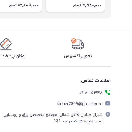
13,885,000
16,580,000
تومان
تومان
تحویل اکسپرس
امکان پرداخت 
اطلاعات تماس
09171115348
sinner2809@gmail.com
شیراز، خیابان قاآنی شمالی، مجتمع تخصصی برق و روشنایی
زمرد، طبقه همکف واحد 131