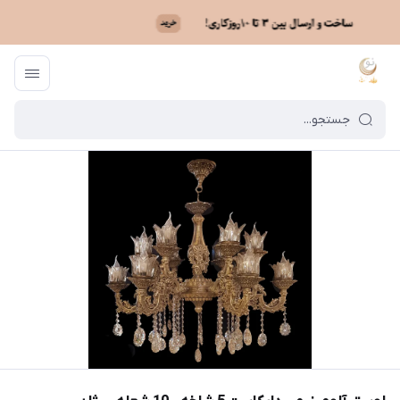
ماه نو
/
فهرست محصولات
/
لوستر آلومینیم - دایکاست 5 شاخه - 10 شعله - رژان