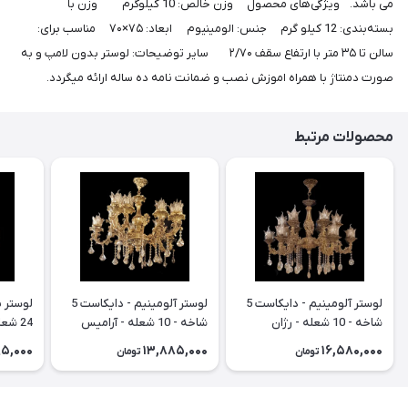
می باشد. ویژگی‌های محصول وزن خالص: 10 کیلوگرم وزن با
بسته‌بندی: 12 کیلو گرم جنس: الومینیوم ابعاد: ۷۵×۷۰ مناسب برای:
سالن تا ۳۵ متر با ارتفاع سقف ۲/۷۰ سایر توضیحات: لوستر بدون لامپ و به
صورت دمنتاژ با همراه اموزش نصب و ضمانت نامه ده ساله ارائه میگردد.
محصولات مرتبط
لوستر آلومینیم - دایکاست 5
لوستر آلومینیم - دایکاست 5
شاخه - 10 شعله - رژان
شاخه - 10 شعله - آرامیس
24 شعله) شاخه گل ناز
95,000
13,885,000
16,580,000
تومان
تومان