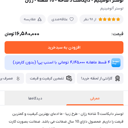
لوستر آلومینیم - دایکاست 5 شاخه - 10 شعله - رژان
لوستر آلومینیم
علاقه‌مندی
مقایسه
از 98 نظر
16,580,000
قیمت:
تومان
افزودن به سبدخرید
4 قسط ماهانه 4,145,000 تومانی با اسنپ ‌پی! (بدون کارمزد)
گارانتی از لحظه خرید!
تضمین کیفیت و قیمت
مصرف برق
معرفی
دیدگاه‌ها
لوستر دایکاست 5 شاخه رژان - طرح زیبا - ما ادعای بهترین کیفیت و کمترین
قیمت را داریم. محصول دارای 10 سال ضمانت می باشد. ضمانت بصورت کارت