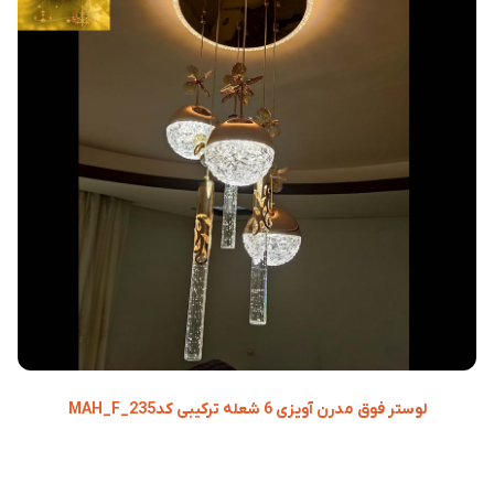
لوستر فوق مدرن آویزی 6 شعله ترکیبی کدMAH_F_235