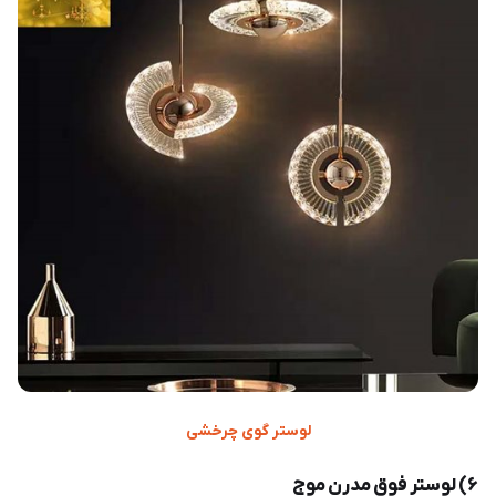
لوستر گوی چرخشی
۶) لوستر فوق مدرن موج