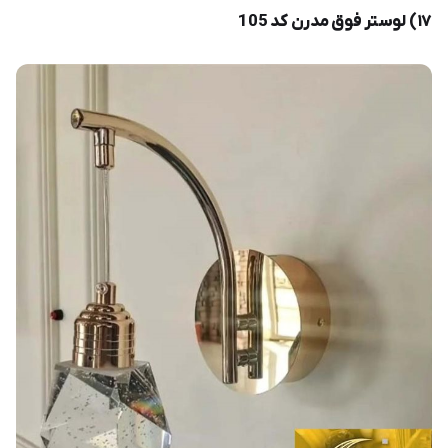
۱۷) لوستر فوق مدرن کد 105