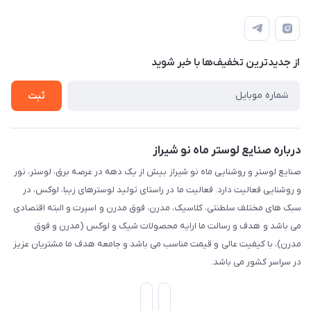
شیراز، خیابان قاآنی شمالی، مجتمع تخصصی برق و روشنایی زمرد،
لیست محصولات
قوانین و مقررات
طبقه همکف واحد 131
درباره ما
حریم خصوصی
تماس با ما
از جدید‌ترین تخفیف‌ها با‌ خبر شوید
راهنما
ثبت
درباره صنایع لوستر ماه نو شیراز
صنایع لوستر و روشنایی ماه نو شیراز بیش از یک دهه در عرصه برق، لوستر، نور
و روشنایی فعالیت دارد. فعالیت ما در راستای تولید لوسترهای زیبا، لوکس، در
سبک های مختلف سلطنتی، کلاسیک، مدرن، فوق مدرن و اسپرت و البته اقتصادی
می باشد و هدف و رسالت ما ارایه محصولات شیک و لوکس (مدرن و فوق
مدرن)، با کیفیت عالی و قیمت مناسب می باشد و جامعه هدف ما مشتریان عزیز
در سراسر کشور می باشد.