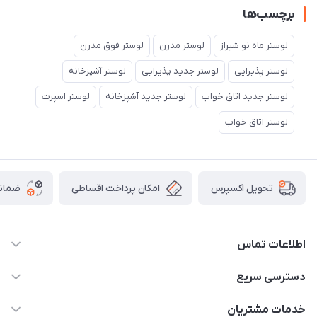
برچسب‌ها
لوستر ماه نو شیراز
لوستر مدرن
لوستر فوق مدرن
لوستر پذیرایی
لوستر جدید پذیرایی
لوستر آشپزخانه
لوستر جدید اتاق خواب
لوستر جدید آشپزخانه
لوستر اسپرت
لوستر اتاق خواب
امکان پرداخت اقساطی
ضمانت
تحویل اکسپرس
اطلاعات تماس
09171115348
دسترسی سریع
sinner2809@gmail.com
مجله فروشگاه
خدمات مشتریان