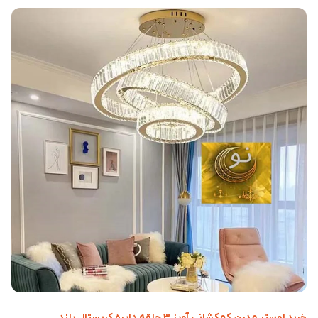
خرید لوستر مدرن کهکشانی آویز ۳ حلقه دایره کریستال بلند