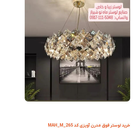
خرید لوستر فوق مدرن آویزی کد MAH_M_265