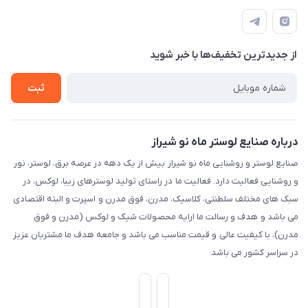
شیراز، خیابان قاآنی شمالی، مجتمع تخصصی برق و روشنایی زمرد،
لیست محصولات
قوانین و مقررات
طبقه همکف واحد 131
درباره ما
حریم خصوصی
تماس با ما
از جدید‌ترین تخفیف‌ها با‌ خبر شوید
راهنما
ثبت
درباره صنایع لوستر ماه نو شیراز
صنایع لوستر و روشنایی ماه نو شیراز بیش از یک دهه در عرصه برق، لوستر، نور
و روشنایی فعالیت دارد. فعالیت ما در راستای تولید لوسترهای زیبا، لوکس، در
سبک های مختلف سلطنتی، کلاسیک، مدرن، فوق مدرن و اسپرت و البته اقتصادی
می باشد و هدف و رسالت ما ارایه محصولات شیک و لوکس (مدرن و فوق
مدرن)، با کیفیت عالی و قیمت مناسب می باشد و جامعه هدف ما مشتریان عزیز
در سراسر کشور می باشد.