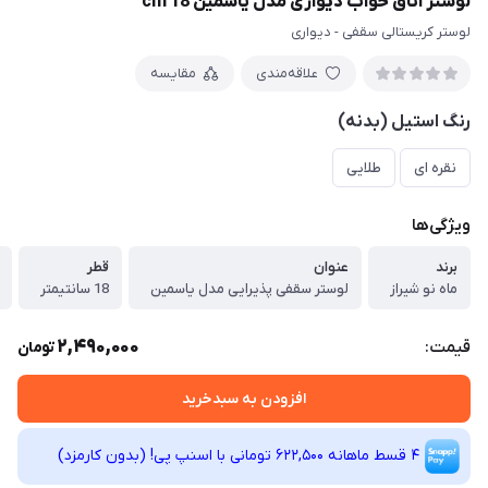
لوستر اتاق خواب دیواری مدل یاسمین cm 18
لوستر کریستالی سقفی - دیواری
علاقه‌مندی
مقایسه
رنگ استیل (بدنه)
نقره ای
طلایی
ویژگی‌ها
برند
عنوان
قطر
ماه نو شیراز
لوستر سقفی پذیرایی مدل یاسمین
18 سانتیمتر
2,490,000
قیمت:
تومان
افزودن به سبدخرید
4 قسط ماهانه 622,500 تومانی با اسنپ ‌پی! (بدون کارمزد)