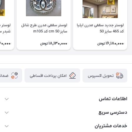
لوستر جدید سقفی مدرن ایلیا
لوستر سقفی مدرن طرح شانل
کد 465 سایز 50
سایز 50 cm کد m105
شبدر سایز 50 cm
60,000
18,130,000
16,180,000
تومان
تومان
امکان پرداخت اقساطی
ضمانت
تحویل اکسپرس
اطلاعات تماس
09171115348
دسترسی سریع
sinner2809@gmail.com
مجله فروشگاه
خدمات مشتریان