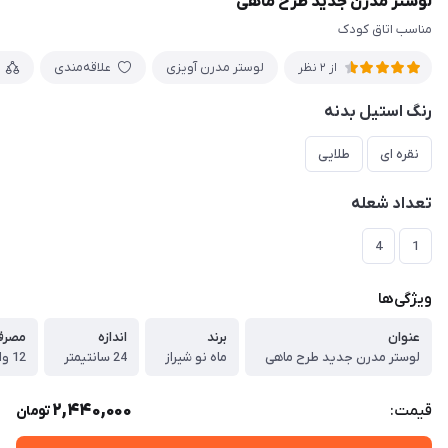
لوستر مدرن جدید طرح ماهی
مناسب اتاق کودک
لوستر مدرن آویزی
علاقه‌مندی
از 2 نظر
رنگ استیل بدنه
نقره ای
طلایی
تعداد شعله
4
1
ویژگی‌ها
عنوان
برند
اندازه
مصرف
لوستر مدرن جدید طرح ماهی
ماه نو شیراز
24 سانتیمتر
12 وات
2,440,000
قیمت:
تومان