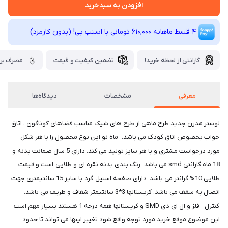
افزودن به سبدخرید
4 قسط ماهانه 610,000 تومانی با اسنپ ‌پی! (بدون کارمزد)
گارانتی از لحظه خرید!
تضمین کیفیت و قیمت
مصرف برق
معرفی
مشخصات
دیدگاه‌ها
لوستر مدرن جدید طرح ماهی از طرح های شیک مناسب فضاهای گوناگون ، اتاق
خواب بخصوص اتاق کودک می باشد. ماه نو این نوع محصول را با هر شکل
مورد درخواست مشتری و با هر سایز تولید می کند. دارای 5 سال ضمانت بدنه و
18 ماه گارانتی smd می باشد. رنگ بندی بدنه نقره ای و طلایی است و قیمت
طلایی 10% گرانتر می باشد. دارای صفحه استیل گرد با سایز 15 سانتیمتری جهت
اتصال به سقف می باشد. کریستالها 3*3 سانتیمتر شفاف و ظریف می باشد.
کنترل - فلز و ال ای دی SMD و کریستالها همه درجه 1 هستند بسیار مهم است
این موضوع موقع خرید مورد توجه واقع شود تغییر اینها می تواند تا حدود