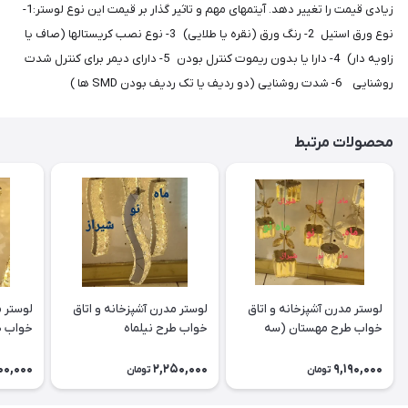
زیادی قیمت را تغییر دهد. آیتمهای مهم و تاثیر گذار بر قیمت این نوع لوستر:1-
نوع ورق استیل 2- رنگ ورق (نقره یا طلایی) 3- نوع نصب کریستالها (صاف یا
زاویه دار) 4- دارا یا بدون ریموت کنترل بودن 5- دارای دیمر برای کنترل شدت
روشنایی 6- شدت روشنایی (دو ردیف یا تک ردیف بودن SMD ها )
محصولات مرتبط
لوستر مدرن آشپزخانه و اتاق
لوستر مدرن آشپزخانه و اتاق
لوستر م
خواب طرح مهستان (سه
خواب طرح نیلماه
خواب ط
شعله)
00,000
2,250,000
9,190,000
تومان
تومان