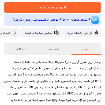
افزودن به سبدخرید
4 قسط ماهانه 405,000 تومانی با اسنپ ‌پی! (بدون کارمزد)
گارانتی از لحظه خرید!
تضمین کیفیت و قیمت
مصرف برق
معرفی
مشخصات
دیدگاه‌ها
لوستر ارزان مدرن آویزی دایره سایز 15 یا 20 سانتیمتر تک حلقه از دسته
لوسترهای ارزان است - ماه نو این نوع محصول را با هر شکل مورد درخواست
مشتری و با هر سایز تولید می کند. دارای 5 سال ضمانت بدنه و 2 سال گارانتی
smd می باشد. رنگ این محصول نقره ای یا طلایی می باشد. دارای صفحه استیل
گرد با سایز 10 سانتیمتری جهت اتصال به سقف و بدون SMD سقفی می باشد.
کنترل - فلز و ال ای دی SMD و کریستالها همه درجه 1 هستند بسیار مهم است
این موضوع موقع خرید مورد توجه واقع شود تغییر اینها می تواند تا حدود