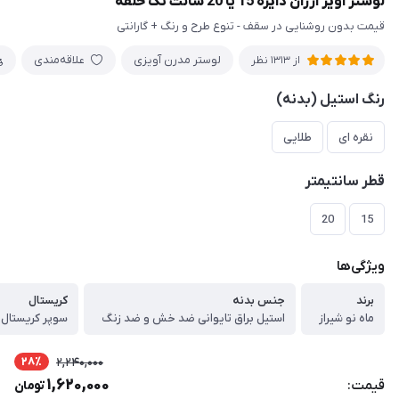
لوستر آویز ارزان دایره 15 یا 20 سانت تک حلقه
قیمت بدون روشنایی در سقف - تنوع طرح و رنگ + گارانتی
لوستر مدرن آویزی
علاقه‌مندی
از 1313 نظر
رنگ استیل (بدنه)
نقره ای
طلایی
قطر سانتیمتر
20
15
ویژگی‌ها
برند
جنس بدنه
کریستال
ماه نو شیراز
استیل براق تایوانی ضد خش و ضد زنگ
28٪
2,240,000
1,620,000
قیمت:
تومان