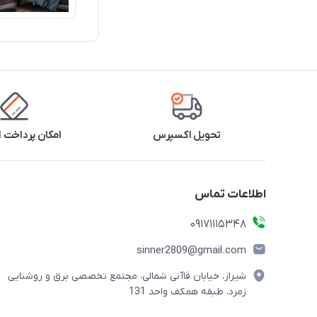
تحویل اکسپرس
امکان پرداخت 
اطلاعات تماس
09171115348
sinner2809@gmail.com
شیراز، خیابان قاآنی شمالی، مجتمع تخصصی برق و روشنایی
زمرد، طبقه همکف واحد 131