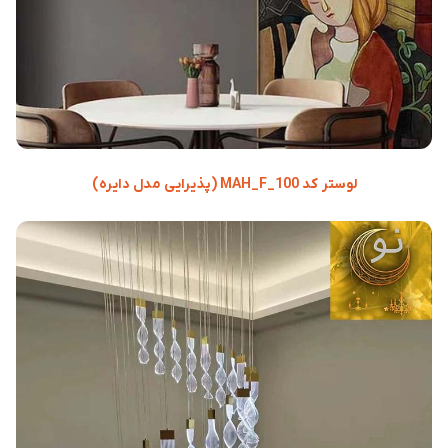
لوستر کد MAH_F_100 (پذیرایی مدل دایره)