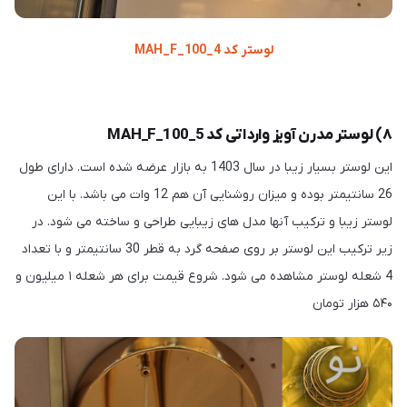
لوستر کد MAH_F_100_4
۸) لوستر مدرن آویز وارداتی کد MAH_F_100_5
این لوستر بسیار زیبا در سال 1403 به بازار عرضه شده است. دارای طول
26 سانتیمتر بوده و میزان روشنایی آن هم 12 وات می باشد. با این
لوستر زیبا و ترکیب آنها مدل های زیبایی طراحی و ساخته می شود. در
زیر ترکیب این لوستر بر روی صفحه گرد به قطر 30 سانتیمتر و با تعداد
4 شعله لوستر مشاهده می شود. شروع قیمت برای هر شعله ۱ میلیون و
۵۴۰ هزار تومان