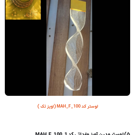
لوستر کد MAH_F_100 (اویز تک )
۵) لوستر مدرن آویز وارداتی کد MAH_F_100_1