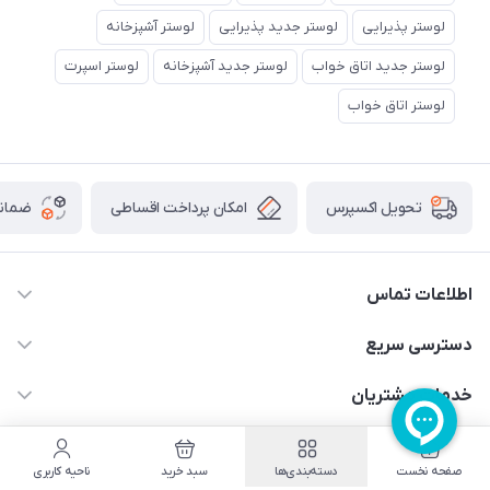
لوستر پذیرایی
لوستر جدید پذیرایی
لوستر آشپزخانه
لوستر جدید اتاق خواب
لوستر جدید آشپزخانه
لوستر اسپرت
لوستر اتاق خواب
امکان پرداخت اقساطی
ضمانت
تحویل اکسپرس
اطلاعات تماس
09171115348
دسترسی سریع
sinner2809@gmail.com
مجله فروشگاه
خدمات مشتریان
شیراز، خیابان قاآنی شمالی، مجتمع تخصصی برق و روشنایی زمرد،
لیست محصولات
قوانین و مقررات
طبقه همکف واحد 131
درباره ما
صفحه نخست
دسته‌بندی‌ها
سبد خرید
ناحیه کاربری
حریم خصوصی