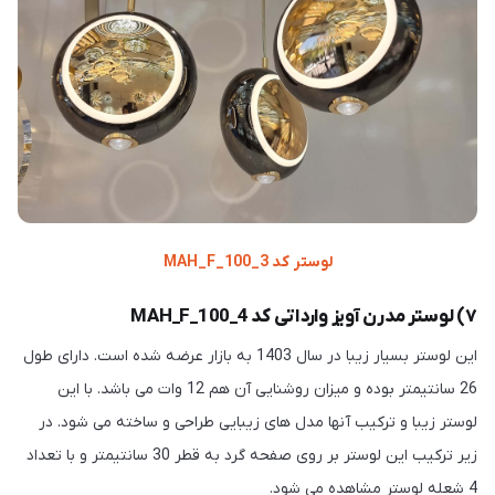
لوستر کد MAH_F_100_3
۷) لوستر مدرن آویز وارداتی کد MAH_F_100_4
این لوستر بسیار زیبا در سال 1403 به بازار عرضه شده است. دارای طول
26 سانتیمتر بوده و میزان روشنایی آن هم 12 وات می باشد. با این
لوستر زیبا و ترکیب آنها مدل های زیبایی طراحی و ساخته می شود. در
زیر ترکیب این لوستر بر روی صفحه گرد به قطر 30 سانتیمتر و با تعداد
4 شعله لوستر مشاهده می شود.