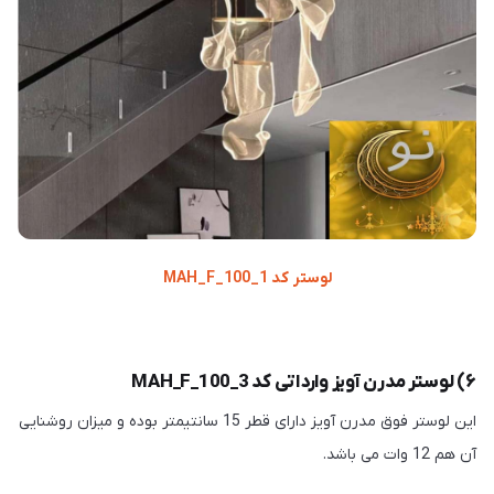
لوستر کد MAH_F_100_1
۶) لوستر مدرن آویز وارداتی کد MAH_F_100_3
این لوستر فوق مدرن آویز دارای قطر 15 سانتیمتر بوده و میزان روشنایی
آن هم 12 وات می باشد.