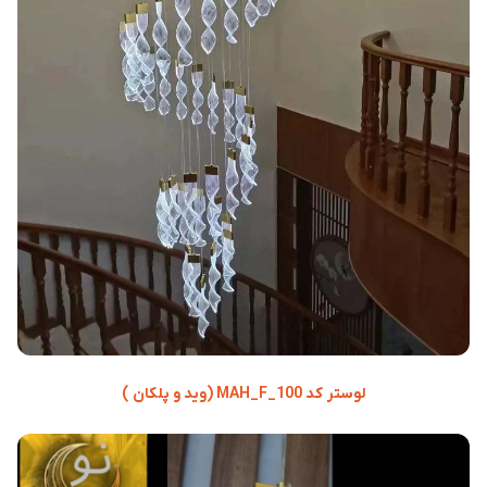
لوستر کد MAH_F_100 (وید و پلکان )