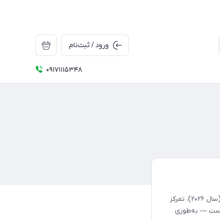
ورود / ثبت‌نام
09171115348
لوستر پذیرایی جدید (ترند2026) در طراحی لوسترهای جدید و ترند روز (سال ۲۰۲۶)، تمرکز
است — به‌طوری