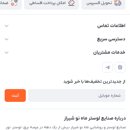
امکان پرداخت اقساطی
ضمانت
تحویل اکسپرس
اطلاعات تماس
09171115348
دسترسی سریع
sinner2809@gmail.com
مجله فروشگاه
خدمات مشتریان
شیراز، خیابان قاآنی شمالی، مجتمع تخصصی برق و روشنایی زمرد،
لیست محصولات
قوانین و مقررات
طبقه همکف واحد 131
درباره ما
حریم خصوصی
تماس با ما
از جدید‌ترین تخفیف‌ها با‌ خبر شوید
راهنما
ثبت
درباره صنایع لوستر ماه نو شیراز
صنایع لوستر و روشنایی ماه نو شیراز بیش از یک دهه در عرصه برق، لوستر، نور