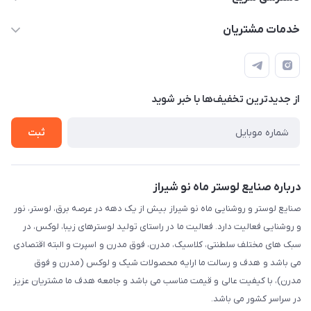
sinner2809@gmail.com
مجله فروشگاه
خدمات مشتریان
شیراز، خیابان قاآنی شمالی، مجتمع تخصصی برق و روشنایی زمرد،
لیست محصولات
قوانین و مقررات
طبقه همکف واحد 131
درباره ما
حریم خصوصی
تماس با ما
از جدید‌ترین تخفیف‌ها با‌ خبر شوید
راهنما
ثبت
درباره صنایع لوستر ماه نو شیراز
صنایع لوستر و روشنایی ماه نو شیراز بیش از یک دهه در عرصه برق، لوستر، نور
و روشنایی فعالیت دارد. فعالیت ما در راستای تولید لوسترهای زیبا، لوکس، در
سبک های مختلف سلطنتی، کلاسیک، مدرن، فوق مدرن و اسپرت و البته اقتصادی
می باشد و هدف و رسالت ما ارایه محصولات شیک و لوکس (مدرن و فوق
مدرن)، با کیفیت عالی و قیمت مناسب می باشد و جامعه هدف ما مشتریان عزیز
در سراسر کشور می باشد.