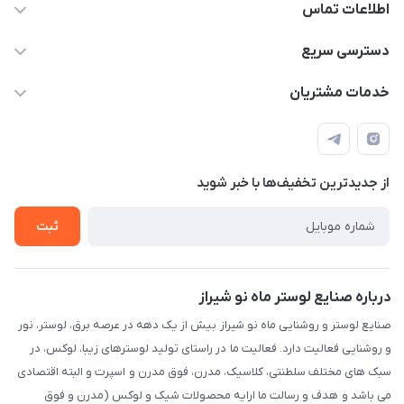
اطلاعات تماس
09171115348
دسترسی سریع
sinner2809@gmail.com
مجله فروشگاه
خدمات مشتریان
شیراز، خیابان قاآنی شمالی، مجتمع تخصصی برق و روشنایی زمرد،
لیست محصولات
قوانین و مقررات
طبقه همکف واحد 131
درباره ما
حریم خصوصی
تماس با ما
از جدید‌ترین تخفیف‌ها با‌ خبر شوید
راهنما
ثبت
درباره صنایع لوستر ماه نو شیراز
صنایع لوستر و روشنایی ماه نو شیراز بیش از یک دهه در عرصه برق، لوستر، نور
و روشنایی فعالیت دارد. فعالیت ما در راستای تولید لوسترهای زیبا، لوکس، در
سبک های مختلف سلطنتی، کلاسیک، مدرن، فوق مدرن و اسپرت و البته اقتصادی
می باشد و هدف و رسالت ما ارایه محصولات شیک و لوکس (مدرن و فوق