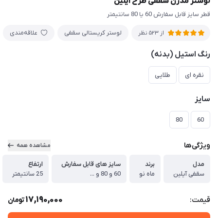
لوستر مدرن سقفی طرح آیلین
قطر سایز قابل سفارش 60 یا 80 سانتیمتر
لوستر کریستالی سقفی
علاقه‌مندی
از 523 نظر
رنگ استیل (بدنه)
نقره ای
طلایی
سایز
80
60
ویژگی‌ها
مشاهده همه
مدل
برند
سایز های قابل سفارش
ارتفاع
سقفی آیلین
ماه نو
60 و 80 و ...
25 سانتیمتر
17,190,000
قیمت:
تومان