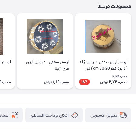
محصولات مرتبط
لوستر ارزان سقفی دیواری ژاله
لوستر سقفی - دیواری ارزان
لوستر ارز
(دایره قطر 20-30 cm) نور
طرح ژیلا
دوبل
3,340,000
40,000
1,990,000
2,740,000
18٪
تومان
تومان
امکان پرداخت اقساطی
ضمانت
تحویل اکسپرس