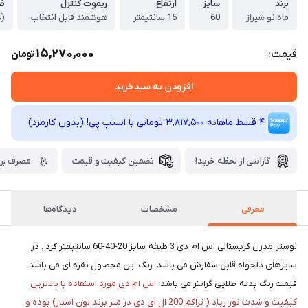
برند
سایز
ارتفاع
ریموت کنترل
ض
ماه نو شیراز
60
15 سانتیمتر
هوشمند قابل انتخاب
(24 ماه گارانتی تعویض رایگان)
15,270,000
قیمت:
تومان
افزودن به سبدخرید
4 قسط ماهانه 3,817,500 تومانی با اسنپ ‌پی! (بدون کارمزد)
گارانتی از لحظه خرید!
تضمین کیفیت و قیمت
مصرف برق
معرفی
مشخصات
دیدگاه‌ها
​​​​لوستر مدرن کریستالی اس ام دی 3 طبقه سایز 20-40-60 سانتیمتر گرد . در
سایزهای دلخواه قابل سفارش می باشد. رنگ این محصول نقره ای می باشد.
قیمت رنگ بدنه طلایی گرانتر می باشد.
اس ام دی مورد استفاده با بالاترین
کیفیت و شدت نور زیاد ( تراکم 200 ال ای دی در متر برند لون استار) بوده و