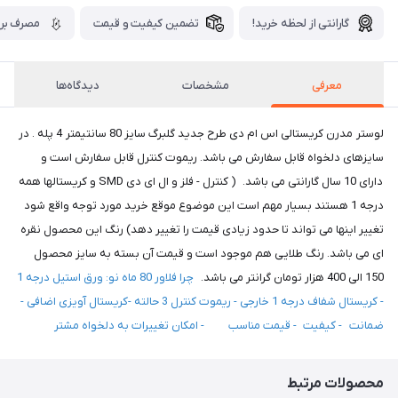
گارانتی از لحظه خرید!
تضمین کیفیت و قیمت
مصرف برق
معرفی
مشخصات
دیدگاه‌ها
لوستر مدرن کریستالی اس ام دی طرح جدید گلبرگ سایز 80 سانتیمتر 4 پله . در
سایزهای دلخواه قابل سفارش می باشد. ریموت کنترل قابل سفارش است و
دارای 10 سال گارانتی می باشد. ( کنترل - فلز و ال ای دی SMD و کریستالها همه
درجه 1 هستند بسیار مهم است این موضوع موقع خرید مورد توجه واقع شود
تغییر اینها می تواند تا حدود زیادی قیمت را تغییر دهد) رنگ این محصول نقره
ای می باشد. رنگ طلایی هم موجود است و قیمت آن بسته به سایز محصول
150 الی 400 هزار تومان گرانتر می باشد.
چرا فلاور 80 ماه نو: ورق استیل درجه 1
- کریستال شفاف درجه 1 خارجی - ریموت کنترل 3 حالته -کریستال آویزی اضافی -
ضمانت - کیفیت - قیمت مناسب - امکان تغییرات به دلخواه مشتر
محصولات مرتبط