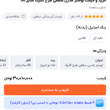
خرید و قیمت لوستر مدرن سقفی طرح گلبرگ سایز 80
بدون ریموت
لوستر کریستالی سقفی
علاقه‌مندی
از 1091 نظر
رنگ استیل (بدنه)
نقره ای
طلایی
ویژگی‌ها
عنوان
برند
قطر
ارتفا
لوستر مدرن سقفی طرح گلبرگ
ماه نو شیراز
80 سانتیمتر
23 سانتیمتر
30,010,000
قیمت:
تومان
افزودن به سبدخرید
4 قسط ماهانه 7,502,500 تومانی با اسنپ ‌پی! (بدون کارمزد)