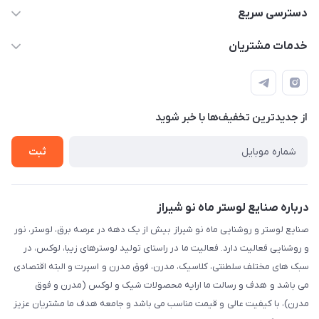
09171115348
دسترسی سریع
sinner2809@gmail.com
مجله فروشگاه
خدمات مشتریان
شیراز، خیابان قاآنی شمالی، مجتمع تخصصی برق و روشنایی زمرد،
لیست محصولات
قوانین و مقررات
طبقه همکف واحد 131
درباره ما
حریم خصوصی
تماس با ما
از جدید‌ترین تخفیف‌ها با‌ خبر شوید
راهنما
ثبت
درباره صنایع لوستر ماه نو شیراز
صنایع لوستر و روشنایی ماه نو شیراز بیش از یک دهه در عرصه برق، لوستر، نور
و روشنایی فعالیت دارد. فعالیت ما در راستای تولید لوسترهای زیبا، لوکس، در
سبک های مختلف سلطنتی، کلاسیک، مدرن، فوق مدرن و اسپرت و البته اقتصادی
می باشد و هدف و رسالت ما ارایه محصولات شیک و لوکس (مدرن و فوق
مدرن)، با کیفیت عالی و قیمت مناسب می باشد و جامعه هدف ما مشتریان عزیز