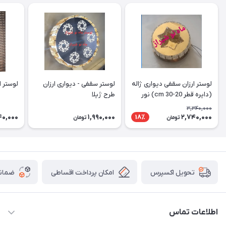
لوستر ارزان سقفی دیواری ژاله
لوستر سقفی - دیواری ارزان
لوستر ارز
(دایره قطر 20-30 cm) نور
طرح ژیلا
دوبل
3,340,000
40,000
1,990,000
2,740,000
18٪
تومان
تومان
امکان پرداخت اقساطی
ضمانت
تحویل اکسپرس
اطلاعات تماس