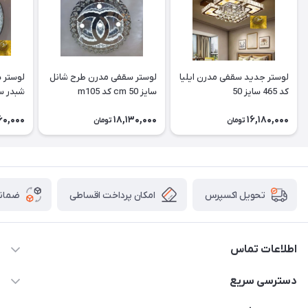
لوستر جدید سقفی مدرن ایلیا
لوستر سقفی مدرن طرح شانل
کد 465 سایز 50
سایز 50 cm کد m105
شبدر سایز 50 cm
60,000
18,130,000
16,180,000
تومان
تومان
امکان پرداخت اقساطی
ضمانت
تحویل اکسپرس
اطلاعات تماس
09171115348
دسترسی سریع
sinner2809@gmail.com
مجله فروشگاه