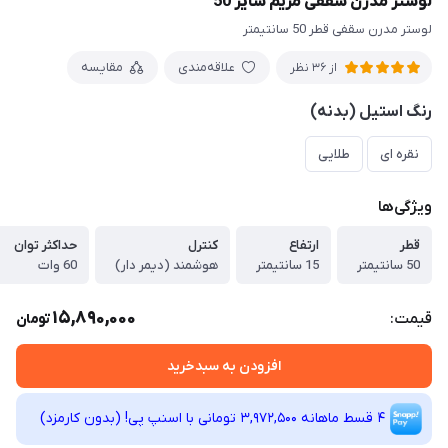
لوستر مدرن سقفی مریم سایز 50
لوستر مدرن سقفی قطر 50 سانتیمتر
علاقه‌مندی
مقایسه
از 36 نظر
رنگ استیل (بدنه)
نقره ای
طلایی
ویژگی‌ها
قطر
ارتفاع
کنترل
حداکثر توان
50 سانتیمتر
15 سانتیمتر
هوشمند (دیمر دار)
60 وات
15,890,000
قیمت:
تومان
افزودن به سبدخرید
4 قسط ماهانه 3,972,500 تومانی با اسنپ ‌پی! (بدون کارمزد)