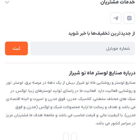
خدمات مشتریان
شیراز، خیابان قاآنی شمالی، مجتمع تخصصی برق و روشنایی زمرد،
لیست محصولات
قوانین و مقررات
طبقه همکف واحد 131
درباره ما
حریم خصوصی
تماس با ما
از جدید‌ترین تخفیف‌ها با‌ خبر شوید
راهنما
ثبت
درباره صنایع لوستر ماه نو شیراز
صنایع لوستر و روشنایی ماه نو شیراز بیش از یک دهه در عرصه برق، لوستر، نور
و روشنایی فعالیت دارد. فعالیت ما در راستای تولید لوسترهای زیبا، لوکس، در
سبک های مختلف سلطنتی، کلاسیک، مدرن، فوق مدرن و اسپرت و البته اقتصادی
می باشد و هدف و رسالت ما ارایه محصولات شیک و لوکس (مدرن و فوق
مدرن)، با کیفیت عالی و قیمت مناسب می باشد و جامعه هدف ما مشتریان عزیز
در سراسر کشور می باشد.