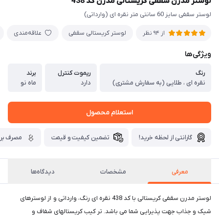
لوستر مدرن سقفی کریستالی مدرن کد 438
لوستر سقفی سایز 60 سانتی متر نقره ای (وارداتی)
لوستر کریستالی سقفی
علاقه‌مندی
از 94 نظر
ویژگی‌ها
رنگ
ریموت کنترل
برند
نقره ای ، طلایی (به سفارش مشتری)
دارد
ماه نو
استعلام محصول
گارانتی از لحظه خرید!
تضمین کیفیت و قیمت
مصرف برق
معرفی
مشخصات
دیدگاه‌ها
لوستر مدرن سقفی کریستالی با کد 438 نقره ای رنگ، وارداتی و از لوسترهای
شیک و جذاب جهت پذیرایی شما می باشد. تر کیب کریستالهای شفاف و