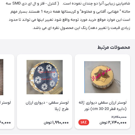
شامپاینی زیبایی آنرا دو چندان نموده است. ( کنترل - فلز و ال ای دی SMD سه
حالته " مهتابی، آفتابی و مخلوط" و کریستالها همه درجه 1 هستند بسیار مهم
است این موارد موقع خرید مورد توجه واقع شود تغییر اینها می تواند تا حدود
زیادی قیمت را تغییر دهد) رنگ این محصول نقره ای می باشد.
محصولات مرتبط
لوستر ارزان سقفی دیواری ژاله
لوستر سقفی - دیواری ارزان
لوستر ارز
(دایره قطر 20-30 cm) نور
طرح ژیلا
دوبل
3,340,000
40,000
1,990,000
2,740,000
18٪
تومان
تومان