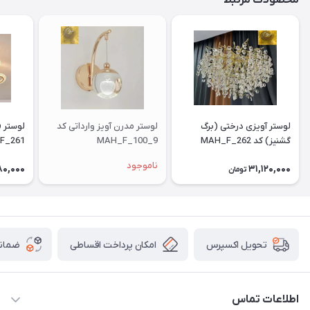
محصولات مرتبط
لوستر آویزی درختی (برگ
لوستر مدرن آویز وارداتی کد
گشنیز) کد MAH_F_262
MAH_F_100_9
F_261
ناموجود
80,000
31,120,000
تومان
امکان پرداخت اقساطی
ضمانت
تحویل اکسپرس
اطلاعات تماس