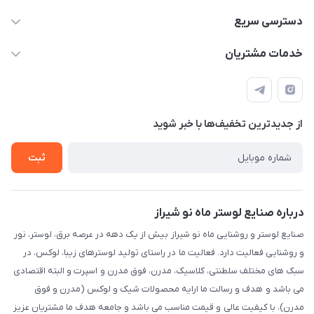
09171115348
دسترسی سریع
sinner2809@gmail.com
مجله فروشگاه
خدمات مشتریان
شیراز، خیابان قاآنی شمالی، مجتمع تخصصی برق و روشنایی زمرد،
لیست محصولات
قوانین و مقررات
طبقه همکف واحد 131
درباره ما
حریم خصوصی
تماس با ما
از جدید‌ترین تخفیف‌ها با‌ خبر شوید
راهنما
ثبت
درباره صنایع لوستر ماه نو شیراز
صنایع لوستر و روشنایی ماه نو شیراز بیش از یک دهه در عرصه برق، لوستر، نور
و روشنایی فعالیت دارد. فعالیت ما در راستای تولید لوسترهای زیبا، لوکس، در
سبک های مختلف سلطنتی، کلاسیک، مدرن، فوق مدرن و اسپرت و البته اقتصادی
می باشد و هدف و رسالت ما ارایه محصولات شیک و لوکس (مدرن و فوق
مدرن)، با کیفیت عالی و قیمت مناسب می باشد و جامعه هدف ما مشتریان عزیز