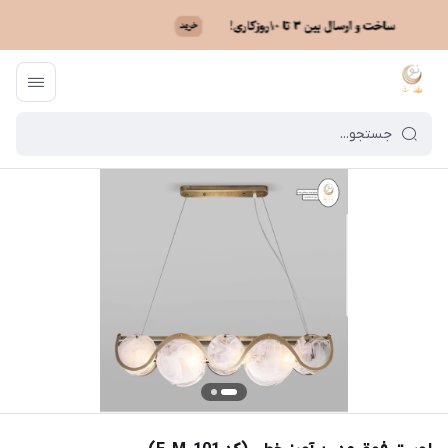
ماه نو
/
فهرست محصولات
/
لوستر فوق مدرن آویز خطی (کد F_M_101)