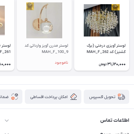
لوستر آویزی درختی (برگ
لوستر مدرن آویز وارداتی کد
گشنیز) کد MAH_F_262
MAH_F_100_9
F_261
ناموجود
80,000
31,120,000
تومان
امکان پرداخت اقساطی
ضمانت
تحویل اکسپرس
اطلاعات تماس
09171115348