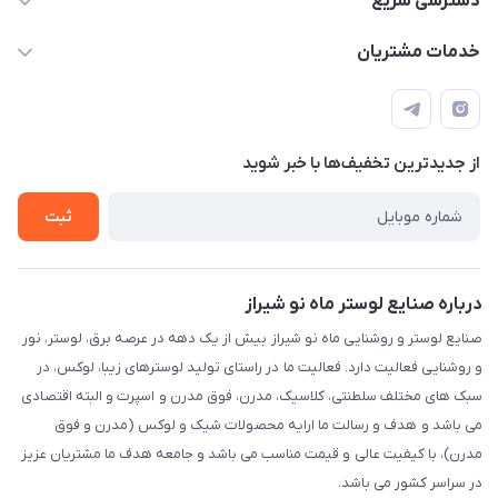
دسترسی سریع
sinner2809@gmail.com
مجله فروشگاه
خدمات مشتریان
شیراز، خیابان قاآنی شمالی، مجتمع تخصصی برق و روشنایی زمرد،
لیست محصولات
قوانین و مقررات
طبقه همکف واحد 131
درباره ما
حریم خصوصی
تماس با ما
از جدید‌ترین تخفیف‌ها با‌ خبر شوید
راهنما
ثبت
درباره صنایع لوستر ماه نو شیراز
صنایع لوستر و روشنایی ماه نو شیراز بیش از یک دهه در عرصه برق، لوستر، نور
و روشنایی فعالیت دارد. فعالیت ما در راستای تولید لوسترهای زیبا، لوکس، در
سبک های مختلف سلطنتی، کلاسیک، مدرن، فوق مدرن و اسپرت و البته اقتصادی
می باشد و هدف و رسالت ما ارایه محصولات شیک و لوکس (مدرن و فوق
مدرن)، با کیفیت عالی و قیمت مناسب می باشد و جامعه هدف ما مشتریان عزیز
در سراسر کشور می باشد.