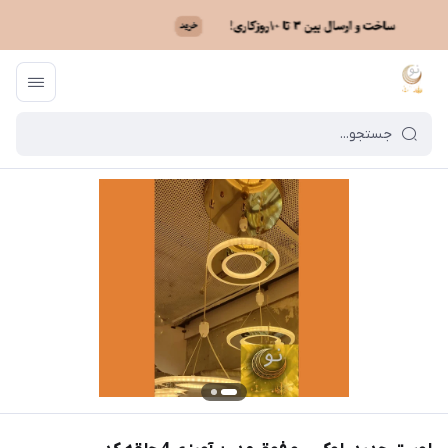
ماه نو
/
فهرست محصولات
/
لوستر جدید، لوکس و فوق مدرن آویزی 4 حلقه کد MAH_F_222