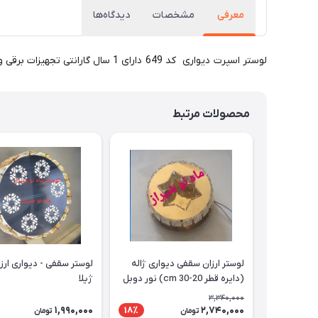
معرفی
مشخصات
دیدگاه‌ها
لوستر اسپرت دیواری کد 649 دارای 1 سال گارانتی تجهیزات برقی و 5 سال بدنه می باشد. این محصول وارداتی است. دارای نور سه حالته بوده و مناسب فضای 8 تا 10 متر مربع می باشد.
محصولات مرتبط
لوستر ارزان سقفی دیواری ژاله
(دایره قطر 20-30 cm) نور دوبل
ژیلا
3,340,000
1,990,000
2,740,000
18٪
تومان
تومان