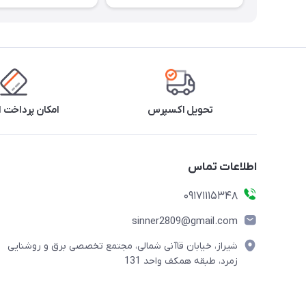
تحویل اکسپرس
امکان پرداخت 
اطلاعات تماس
09171115348
sinner2809@gmail.com
شیراز، خیابان قاآنی شمالی، مجتمع تخصصی برق و روشنایی
زمرد، طبقه همکف واحد 131