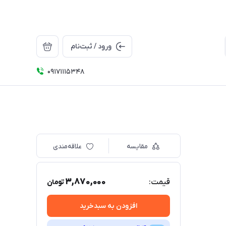
ورود / ثبت‌نام
09171115348
مقایسه
علاقه‌مندی
3,870,000
قیمت:
تومان
افزودن به سبدخرید