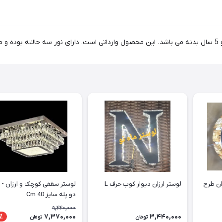
لوستر سقفی - دیواری ارزان طرح
لوستر ارزان دیوار کوب حرف L
دو پله سایز Cm 40
9,440,000
7,370,000
3,440,000
٪
تومان
تومان