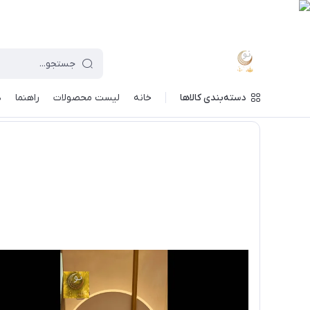
دسته‌بندی کالاها
خانه
لیست محصولات
راهنما
د
ماه نو
/
خرید لوستر بر اساس مدل
/
لوستر کریستالی سقفی
/
لوس