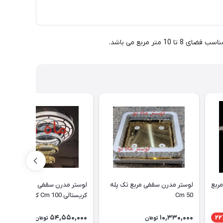
لوستر سقفی کوچک و ارزان - مربع
لوستر مدرن سقفی مربع تک پله
لوستر مدرن سقفی - آویزی
50 Cm
کریستالی 100 Cm کد 3_441
54,550,000
10,330,000
22
تومان
تومان