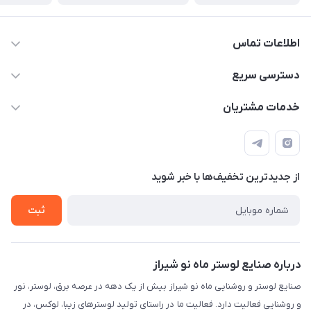
اطلاعات تماس
09171115348
دسترسی سریع
sinner2809@gmail.com
مجله فروشگاه
خدمات مشتریان
شیراز، خیابان قاآنی شمالی، مجتمع تخصصی برق و روشنایی زمرد،
لیست محصولات
قوانین و مقررات
طبقه همکف واحد 131
درباره ما
حریم خصوصی
تماس با ما
از جدید‌ترین تخفیف‌ها با‌ خبر شوید
راهنما
ثبت
درباره صنایع لوستر ماه نو شیراز
صنایع لوستر و روشنایی ماه نو شیراز بیش از یک دهه در عرصه برق، لوستر، نور
و روشنایی فعالیت دارد. فعالیت ما در راستای تولید لوسترهای زیبا، لوکس، در