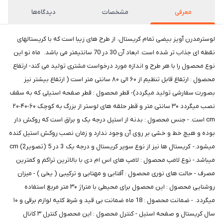
معرفی
مشخصات
دیدگاه‌ها
لوسترمدرن آویز بیضی تمام کریستال، از طرح های زیبا است که با کریستالهای
نقطه ای جذاب تر شده است. ابعاد آن 30 در 70 سانتیمتر می باشد. ماه نو این
نوع محصول را با هر طرح و اندازه مورد درخواست مشتری تولید می کند- ارتفاع
محصول : ارتفاع قابل تنظیم از ۶۰ الی ۸۰ سانتی متر است ( ارتفاع بیشتر نیز
بصورت سفارشی تولید میگردد)- قطر محصول : قطر صفحه استیلی که به سقف
نصب میگردد ۳۰ سانتی متر و قطر حلقه های لوستر از بزرگ به کوچک ۶۰-۴۰-۲۰
cm است. - جنس محصول : بدنه از استیل درجه یک و براق است که روکش دار
بوده و هیچ خط و خشی بر روی آن وجود ندارد و زمان نصب روکش استیل کنده
میشود.- کریستال ها نیز از نوع سوپر کریستال و درجه یک 3 در 5 (تصویر2) cm
میباشد.- نوع لامپ محصول : لامپ های اس ام دی با بالاترین تراکم و کمترین
مصرف - حالت های نوری محصول : آفتابی و مهتابی و ترکیبی ( یخی ) - میزان
روشنایی محصول : این محصول برای محیطی با متراژ ۳۰ متر مربع استفاده
میگردد. - ضمانت محصول : 18 ماه ضمانت بی قید و شرط کلیه لوازم برقی و ۱۰
سال کریستال و صفحه استیل - کنترل محصول : این محصول کنترل ۳ کانال