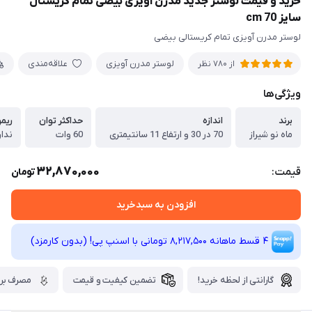
خرید و قیمت لوستر جدید مدرن آویزی بیضی تمام کریستال
سایز 70 cm
لوستر مدرن آویزی تمام کریستالی بیضی
لوستر مدرن آویزی
علاقه‌مندی
از 780 نظر
ویژگی‌ها
برند
اندازه
حداکثر توان
ریم
ماه نو شیراز
70 در 30 و ارتفاع 11 سانتیمتری
60 وات
ندار
32,870,000
قیمت:
تومان
افزودن به سبدخرید
4 قسط ماهانه 8,217,500 تومانی با اسنپ ‌پی! (بدون کارمزد)
گارانتی از لحظه خرید!
تضمین کیفیت و قیمت
مصرف برق