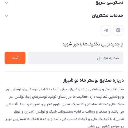
09171115348
دسترسی سریع
sinner2809@gmail.com
مجله فروشگاه
خدمات مشتریان
شیراز، خیابان قاآنی شمالی، مجتمع تخصصی برق و روشنایی زمرد،
لیست محصولات
قوانین و مقررات
طبقه همکف واحد 131
درباره ما
حریم خصوصی
تماس با ما
از جدید‌ترین تخفیف‌ها با‌ خبر شوید
راهنما
ثبت
درباره صنایع لوستر ماه نو شیراز
صنایع لوستر و روشنایی ماه نو شیراز بیش از یک دهه در عرصه برق، لوستر، نور
و روشنایی فعالیت دارد. فعالیت ما در راستای تولید لوسترهای زیبا، لوکس، در
سبک های مختلف سلطنتی، کلاسیک، مدرن، فوق مدرن و اسپرت و البته اقتصادی
می باشد و هدف و رسالت ما ارایه محصولات شیک و لوکس (مدرن و فوق
مدرن)، با کیفیت عالی و قیمت مناسب می باشد و جامعه هدف ما مشتریان عزیز
در سراسر کشور می باشد.