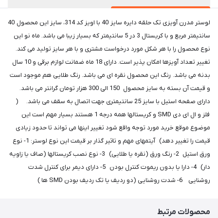
لوستر مدرن آویزی تک حلقه دایره سایز 40 با اویز کد 314، سایز این محصول 40
سانتیمتر مربع و با کریستال 3 در 5 سانتیمتر که بسیار زیبا می باشد. ماه نو این
نوع محصول را با هر شکل مورد درخواست مشتری و با هر سایز تولید می کند.
تغییر تعداد آویزها امکان پذیر است. دارای 18 ماه ضمانت لوازم برقی و 10 سال
بدنه می باشد. رنگ این محصول نقره ای می باشد. رنگ طلایی هم موجود است
و قیمت آن بسته به سایز محصول 150 الی 300 هزار تومان گرانتر می باشد.
دارای صفحه استیل با سایز 25 سانتیمتری جهت اتصال به سقف می باشد. (
فلز و ال ای دی SMD و کریستالها همه درجه 1 هستند بسیار مهم است این
موضوع موقع خرید مورد توجه واقع شود تغییر اینها می تواند تا حدود زیادی
قیمت را تغییر دهد) آیتمهای مهم و تاثیر گذار بر قیمت این نوع لوستر: 1- نوع
ورق استیل 2- رنگ ورق (نقره یا طلایی) 3- نوع نصب کریستالها (صاف یا زاویه
دار) 4- دارا یا بدون ریموت کنترل بودن 5- دارای دیمر برای کنترل شدت
روشنایی 6- شدت روشنایی (دو ردیف یا تک ردیف بودن SMD ها )
محصولات مرتبط