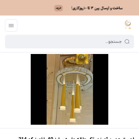
ماه نو
/
فهرست محصولات
/
لوستر مدرن آویزی تک حلقه دایره سایز 40 با اویز کد 314