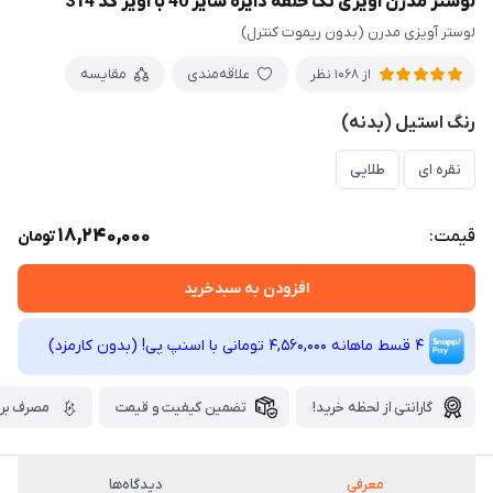
لوستر مدرن آویزی تک حلقه دایره سایز 40 با اویز کد 314
لوستر آویزی مدرن (بدون ریموت کنترل)
علاقه‌مندی
مقایسه
از 1068 نظر
رنگ استیل (بدنه)
نقره ای
طلایی
18,240,000
قیمت:
تومان
افزودن به سبدخرید
4 قسط ماهانه 4,560,000 تومانی با اسنپ ‌پی! (بدون کارمزد)
گارانتی از لحظه خرید!
تضمین کیفیت و قیمت
مصرف برق
معرفی
دیدگاه‌ها