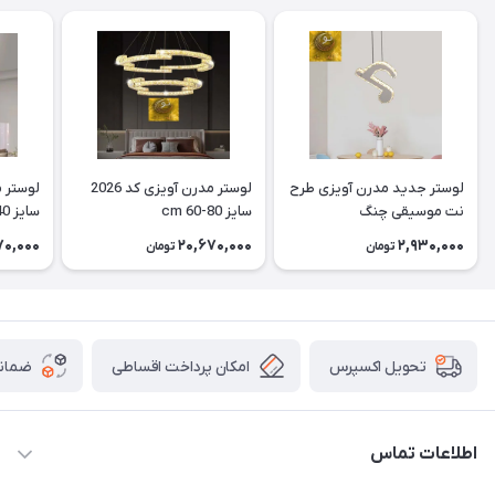
لوستر جدید مدرن آویزی طرح
لوستر مدرن آویزی کد 2026
نت موسیقی چنگ
سایز cm 60-80
سایز cm 40
70,000
20,670,000
2,930,000
تومان
تومان
امکان پرداخت اقساطی
ضمانت
تحویل اکسپرس
اطلاعات تماس