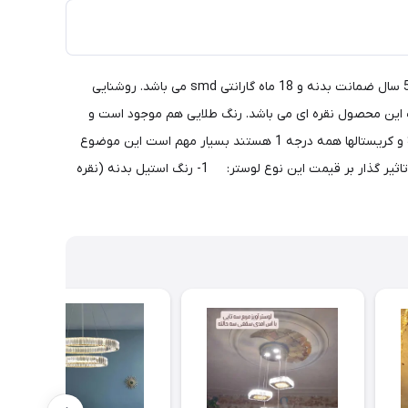
لوستر مدرن آویزی 3 شاخه استوانه ای مکعبی - ماه نو این نوع محصول را با هر شکل مورد درخواست مشتری و با هر سایز تولید می کند. دارای 5 سال ضمانت بدنه و 18 ماه گارانتی smd می باشد. روشنایی
نگ این محصول نقره ای می باشد. رنگ طلایی هم موجود است و
قیمت آن 10 در صد گرانتر می باشد. دارای صفحه استیل گرد با سایز 30 سانتیمتری جهت اتصال به سقف می باشد. کنترل - فلز و ال ای دی SMD و کریستالها همه درجه 1 هستند بسیار مهم است این موضوع
موقع خرید مورد توجه واقع شود تغییر اینها می تواند تا حدود زیادی قیمت را تغییر دهد. تصویر کریستال 20 در 120 است. آیتمهای مهم و تاثیر گذار بر قیمت این نوع لوستر: 1- رنگ استیل بدنه (نقره