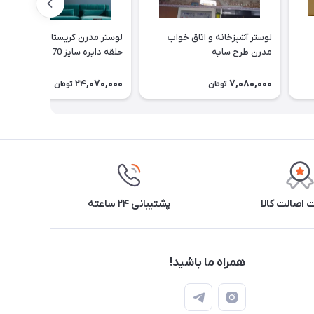
لوستر آشپزخانه و اتاق خواب
لوستر مدرن کریستالی آویز 2
مدرن طرح سایه
حلقه دایره سایز 70 (با کریستال
بلند cm 7)
24,070,000
7,080,000
تومان
تومان
اصالت کالا
پشتیبانی ۲۴ ساعته
همراه ما باشید!