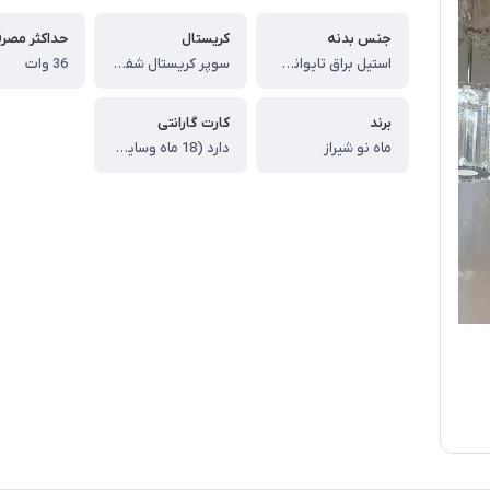
جنس بدنه
کریستال
حداکثر مصر
استیل براق تایوانی ضد خش و ضد زنگ
سوپر کریستال شفاف شیشه ای 20 در 120 یا 20 در 150 یا 20 در 200 میلیمتر خارجی
36 وات
برند
کارت گارانتی
ماه نو شیراز
دارد (18 ماه وسایل برقی و 5 سال بدنه)