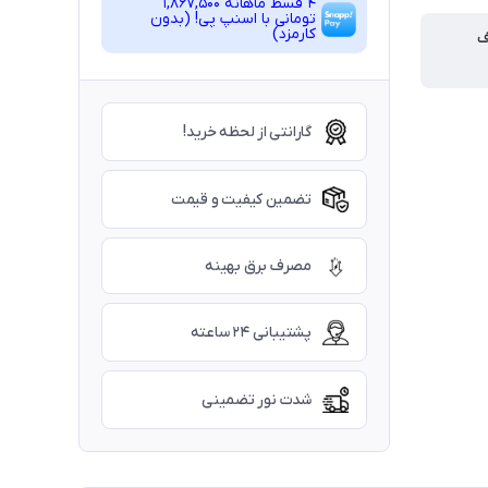
4 قسط ماهانه 1,867,500
تومانی با اسنپ ‌پی! (بدون
کارمزد)
ف
گارانتی از لحظه خرید!
تضمین کیفیت و قیمت
مصرف برق بهینه
پشتیبانی ۲۴ ساعته
شدت نور تضمینی