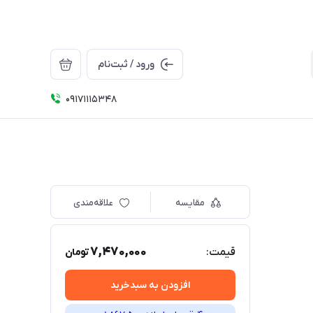
ورود / ثبت‌نام
09171115348
مقایسه
علاقه‌مندی
7,470,000
قیمت:
تومان
افزودن به سبدخرید