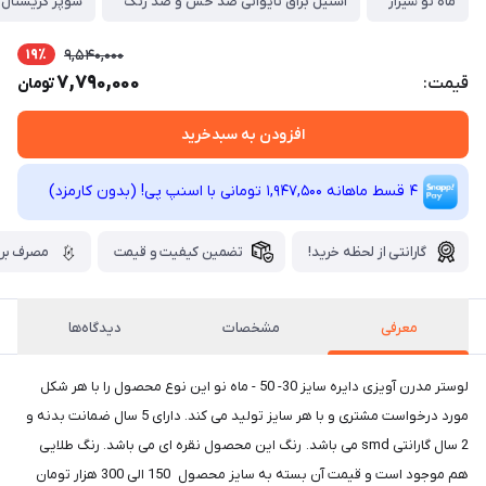
ماه نو شیراز
استیل براق تایوانی ضد خش و ضد زنگ
19٪
9,540,000
7,790,000
قیمت:
تومان
افزودن به سبدخرید
4 قسط ماهانه 1,947,500 تومانی با اسنپ ‌پی! (بدون کارمزد)
گارانتی از لحظه خرید!
تضمین کیفیت و قیمت
مصرف برق
معرفی
مشخصات
دیدگاه‌ها
لوستر مدرن آویزی دایره سایز 30- 50 - ماه نو این نوع محصول را با هر شکل
مورد درخواست مشتری و با هر سایز تولید می کند. دارای 5 سال ضمانت بدنه و
2 سال گارانتی smd می باشد. رنگ این محصول نقره ای می باشد. رنگ طلایی
هم موجود است و قیمت آن بسته به سایز محصول 150 الی 300 هزار تومان