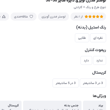
لوستر مدرن آویزی دایره سایز 30- 50
تنوع طرح و رنگ + گارانتی
لوستر مدرن آویزی
علاقه‌مندی
م
از 1 نظر
رنگ استیل (بدنه)
نقره ای
طلایی
ریموت کنترل
ندارد
دارد
کریستال
3 در 3 سانتیمتر
3 در 5 سانتیمتر
ویژگی‌ها
برند
جنس بدنه
کریستال