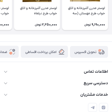
لوستر مدرن آشپزخانه و اتاق
لوستر مدرن آشپزخانه و اتاق
لوستر م
خواب طرح مهستان (سه
خواب طرح نیلماه
خواب ط
شعله)
00,000
2,250,000
9,190,000
تومان
تومان
امکان پرداخت اقساطی
ضمانت
تحویل اکسپرس
اطلاعات تماس
09171115348
دسترسی سریع
sinner2809@gmail.com
مجله فروشگاه
خدمات مشتریان
شیراز، خیابان قاآنی شمالی، مجتمع تخصصی برق و روشنایی زمرد،
لیست محصولات
قوانین و مقررات
طبقه همکف واحد 131
درباره ما