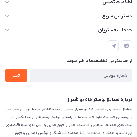
اطلاعات تماس
09171115348
دسترسی سریع
sinner2809@gmail.com
مجله فروشگاه
خدمات مشتریان
شیراز، خیابان قاآنی شمالی، مجتمع تخصصی برق و روشنایی زمرد،
لیست محصولات
قوانین و مقررات
طبقه همکف واحد 131
درباره ما
حریم خصوصی
تماس با ما
از جدید‌ترین تخفیف‌ها با‌ خبر شوید
راهنما
ثبت
درباره صنایع لوستر ماه نو شیراز
صنایع لوستر و روشنایی ماه نو شیراز بیش از یک دهه در عرصه برق، لوستر، نور
و روشنایی فعالیت دارد. فعالیت ما در راستای تولید لوسترهای زیبا، لوکس، در
سبک های مختلف سلطنتی، کلاسیک، مدرن، فوق مدرن و اسپرت و البته اقتصادی
می باشد و هدف و رسالت ما ارایه محصولات شیک و لوکس (مدرن و فوق