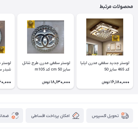
محصولات مرتبط
لوستر جدید سقفی مدرن ایلیا
لوستر سقفی مدرن طرح شانل
کد 465 سایز 50
سایز 50 cm کد m105
شبدر سایز 50 cm
60,000
18,130,000
16,180,000
تومان
تومان
امکان پرداخت اقساطی
ضمانت
تحویل اکسپرس