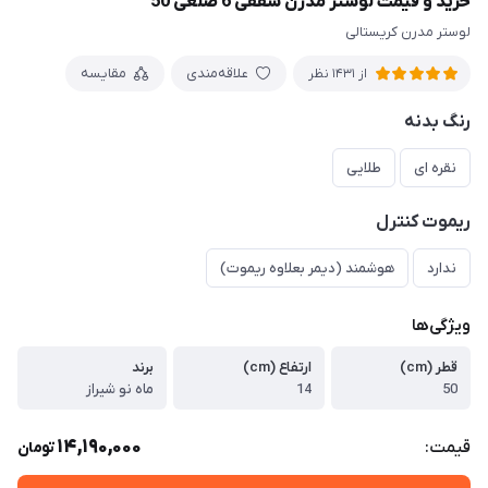
خرید و قیمت لوستر مدرن سقفی 6 ضلعی 50
لوستر مدرن کریستالی
علاقه‌مندی
مقایسه
از 1431 نظر
رنگ بدنه
نقره ای
طلایی
ریموت کنترل
ندارد
هوشمند (دیمر بعلاوه ریموت)
ویژگی‌ها
قطر (cm)
ارتفاع (cm)
برند
50
14
ماه نو شیراز
14,190,000
قیمت:
تومان