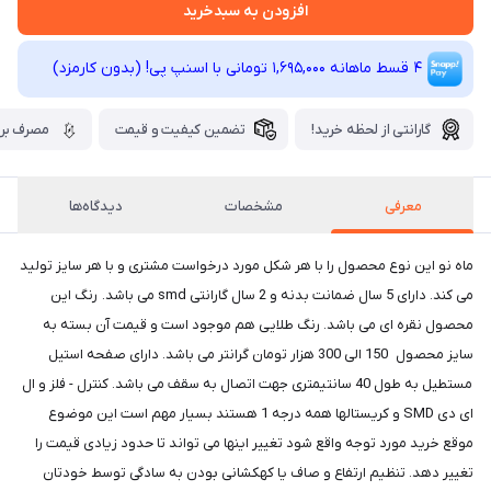
افزودن به سبدخرید
4 قسط ماهانه 1,695,000 تومانی با اسنپ ‌پی! (بدون کارمزد)
گارانتی از لحظه خرید!
تضمین کیفیت و قیمت
مصرف برق
معرفی
مشخصات
دیدگاه‌ها
ماه نو این نوع محصول را با هر شکل مورد درخواست مشتری و با هر سایز تولید
می کند. دارای 5 سال ضمانت بدنه و 2 سال گارانتی smd می باشد. رنگ این
محصول نقره ای می باشد. رنگ طلایی هم موجود است و قیمت آن بسته به
سایز محصول 150 الی 300 هزار تومان گرانتر می باشد. دارای صفحه استیل
مستطیل به طول 40 سانتیمتری جهت اتصال به سقف می باشد. کنترل - فلز و ال
ای دی SMD و کریستالها همه درجه 1 هستند بسیار مهم است این موضوع
موقع خرید مورد توجه واقع شود تغییر اینها می تواند تا حدود زیادی قیمت را
تغییر دهد. تنظیم ارتفاع و صاف یا کهکشانی بودن به سادگی توسط خودتان