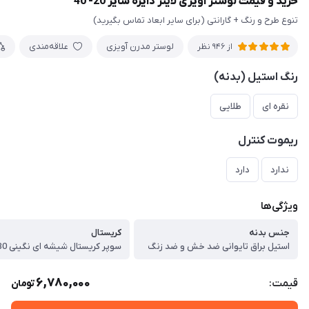
خرید و قیمت لوستر آویزی لاینر دایره سایز 20- 40
تنوع طرح و رنگ + گارانتی (برای سایر ابعاد تماس بگیرید)
لوستر مدرن آویزی
علاقه‌مندی
از 946 نظر
رنگ استیل (بدنه)
نقره ای
طلایی
ریموت کنترل
ندارد
دارد
ویژگی‌ها
جنس بدنه
کریستال
استیل براق تایوانی ضد خش و ضد زنگ
6,780,000
قیمت:
تومان