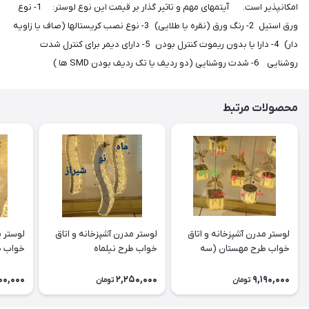
امکانپذیر است. آیتمهای مهم و تاثیر گذار بر قیمت این نوع لوستر: 1- نوع
ورق استیل 2- رنگ ورق (نقره یا طلایی) 3- نوع نصب کریستالها (صاف یا زاویه
دار) 4- دارا یا بدون ریموت کنترل بودن 5- دارای دیمر برای کنترل شدت
روشنایی 6- شدت روشنایی (دو ردیف یا تک ردیف بودن SMD ها )
محصولات مرتبط
لوستر مدرن آشپزخانه و اتاق
لوستر مدرن آشپزخانه و اتاق
لوستر م
خواب طرح مهستان (سه
خواب طرح نیلماه
خواب ط
شعله)
00,000
2,250,000
9,190,000
تومان
تومان