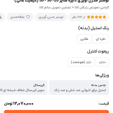
لوستر مدرن آویزی دایره سایز 20- 30 - 50 (کیفیت عالی)
گارانتی تعویض رایگان کالا + تضمین تحویل سالم کالا
لوستر مدرن آویزی
علاقه‌مندی
از 282 نظر
رنگ استیل (بدنه)
نقره ای
طلایی
ریموت کنترل
ندارد
دارد (هوشمند)
ویژگی‌ها
جنس بدنه
کریستال
استیل براق تایوانی ضد خش و ضد زنگ
12,070,000
قیمت:
تومان