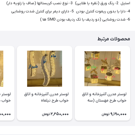
استیل 2- رنگ ورق (نقره یا طلایی) 3- نوع نصب کریستالها (صاف یا زاویه دار)
4- دارا یا بدون ریموت کنترل بودن 5- دارای دیمر برای کنترل شدت روشنایی
6- شدت روشنایی (دو ردیف یا تک ردیف بودن SMD ها )
محصولات مرتبط
لوستر مدرن آشپزخانه و اتاق
لوستر مدرن آشپزخانه و اتاق
لوستر م
خواب طرح مهستان (سه
خواب طرح نیلماه
خواب ط
شعله)
00,000
2,250,000
9,190,000
تومان
تومان