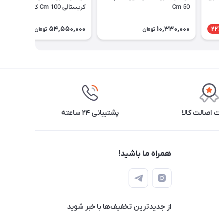
50 Cm
کریستالی 100 Cm کد 3_441
54,550,000
10,330,000
22
تومان
تومان
اصالت کالا
پشتیبانی ۲۴ ساعته
همراه ما باشید!
از جدید‌ترین تخفیف‌ها با‌ خبر شوید