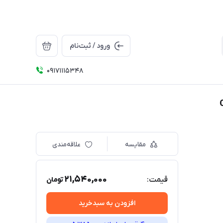
ورود / ثبت‌نام
09171115348
مقایسه
علاقه‌مندی
21,540,000
قیمت:
تومان
افزودن به سبدخرید