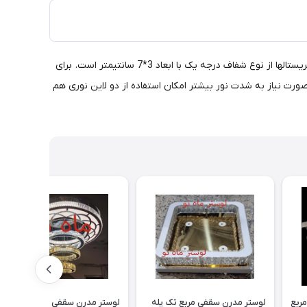
لوستر سقفی جدید پذیرایی طرح نسیم سایز Cm 60 این طرح از دسته لوسترهای شیک و لوکس جهت پذیرایی و فضاهای متوسط و بزرگ است. کریستالها از نوع شفاف درجه یک با ابعاد 3*7 سانتیمتر است. برای
کریستالهای آویز هم زیبایی بیشتری به آن بخشیده اند. میزان روشنایی این لوستر 100 وات است و در صورت نیاز به شدت نور بیشتر امکان استفاده از دو لاین نوری هم
لوستر سقفی کوچک و ارزان - مربع
لوستر مدرن سقفی مربع تک پله
لوستر مدرن سقفی - آویزی