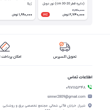
(دایره قطر 20-30 cm) نور دوبل
ژیلا
3,340,000
1,990,000
2,740,000
18٪
تومان
تومان
تحویل اکسپرس
امکان پرداخت 
اطلاعات تماس
09171115348
sinner2809@gmail.com
شیراز، خیابان قاآنی شمالی، مجتمع تخصصی برق و روشنایی