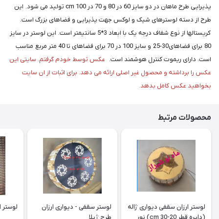
پذیرایی طرح ماهان در دو سایز 60 در 80 و 70 در 100 cm تولید می شود. این
طرح از دسته لوسترهای شیک و لوکس جهت پذیرایی و فضاهای بزرگ است.
کریستالها از نوع شفاف درجه یک با ابعاد 3*5 سانتیمتر است. این لوستر در سایز
80 برای فضاهای30-25 و سایز 100 در 70 برای فضاهای تا 40 متر مربع مناسب
است. دارای ریموت کنترل هوشمند است.
عکس توسط خودم گرفتم. سایتی این
عکس را برداشته و محصول غیر اصلی ارائه می دهد. برای اثبات از ان سایت
بخواهید عکس کامل بدهد.
محصولات مرتبط
لوستر ارزان سقفی دیواری ژاله
لوستر سقفی - دیواری ارزان
لوستر ارز
(دایره قطر 20-30 cm) نور
طرح ژیلا