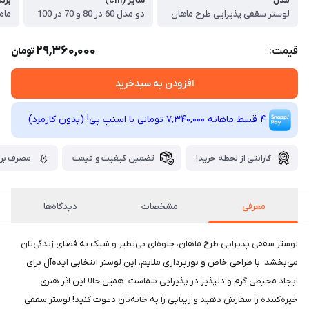
مدل
سایز (cm)
برند
لوستر سقفی پذیرایی طرح ماهان
دو مدل 60 در 80 و 70 در 100
ماه 
29,360,000
قیمت:
تومان
افزودن به سبدخرید
4 قسط ماهانه 7,340,000 تومانی با اسنپ ‌پی! (بدون کارمزد)
گارانتی از لحظه خرید!
تضمین کیفیت و قیمت
مصرف برق
معرفی
مشخصات
دیدگاه‌ها
لوستر سقفی پذیرایی طرح ماهان، جلوه‌ای بی‌نظیر و شیک به فضای زندگی‌تان
می‌بخشد. با طراحی خاص و نورپردازی ملایم، این لوستر انتخابی ایده‌آل برای
ایجاد محیطی گرم و دلپذیر در پذیرایی شماست. همین حالا این اثر هنری
خیره‌کننده را سفارش دهید و زیبایی را به خانه‌تان دعوت کنید! لوستر سقفی