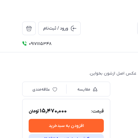
ورود / ثبت‌نام
09171115348
. عکس اصل ازشون بخواین.
مقایسه
علاقه‌مندی
15,470,000
قیمت:
تومان
افزودن به سبدخرید