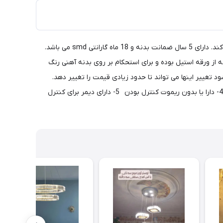
لوستر جدید مدرن سقفی طرح ماه ستاره سایز 60 می باشد. ماه نو این نوع محصول را با هر شکل مورد درخواست مشتری و با هر سایز تولید می کند. دارای 5 سال ضمانت بدنه و 18 ماه گارانتی smd می باشد.
آن بسته به سایز محصول 150 الی 300 هزار تومان گرانتر می باشد. بدنه از ورقه استیل بوده و برای استحکام بر روی بدنه آهنی رنگ
ع موقع خرید مورد توجه واقع شود تغییر اینها می تواند تا حدود زیادی قیمت را تغییر دهد.
آیتمهای مهم و تاثیر گذار بر قیمت این نوع لوستر:1- نوع ورق استیل 2- رنگ ورق (نقره یا طلایی) 3- نوع نصب کریستالها (صاف یا زاویه دار) 4- دارا یا بدون ریموت کنترل بودن 5- دارای دیمر برای کنترل