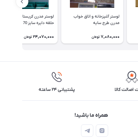
لوستر آشپزخانه و اتاق خواب
لوستر مدرن کریستالی آویز 2
مدرن طرح سایه
حلقه دایره سایز 70 (با کریستال
بلند cm 7)
24,070,000
7,080,000
تومان
تومان
اصالت کالا
پشتیبانی ۲۴ ساعته
همراه ما باشید!