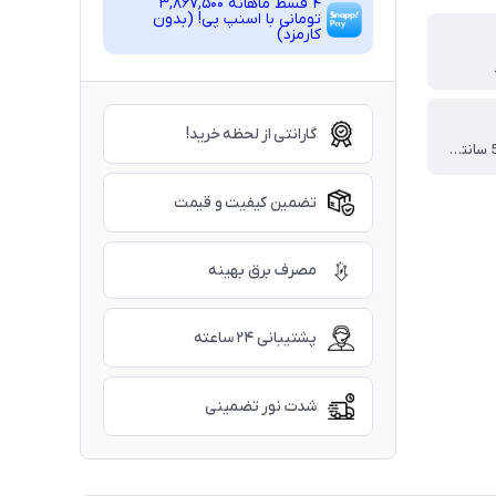
4 قسط ماهانه 3,867,500
تومانی با اسنپ ‌پی! (بدون
کارمزد)
گارانتی از لحظه خرید!
کریستال 3*5 سانتیمتر
تضمین کیفیت و قیمت
مصرف برق بهینه
پشتیبانی ۲۴ ساعته
شدت نور تضمینی