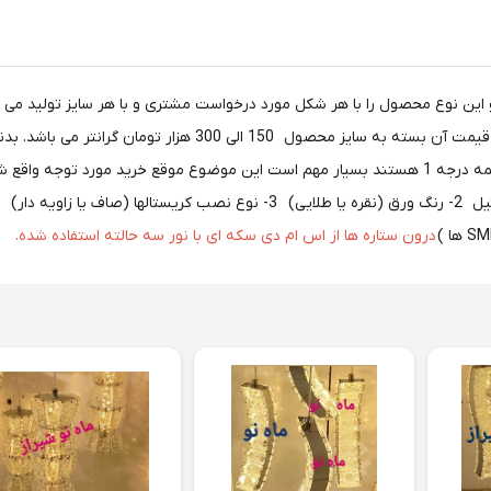
رنگ این محصول نقره ای می باشد. رنگ طلایی هم موجود است و قیمت 
شده نصب می باشد. کنترل - فلز و ال ای دی SMD و کریستالها همه درجه 1 هستند بسیار مهم است این موضو
درون ستاره ها از اس ام دی سکه ای با نور سه حالته استفاده شده.