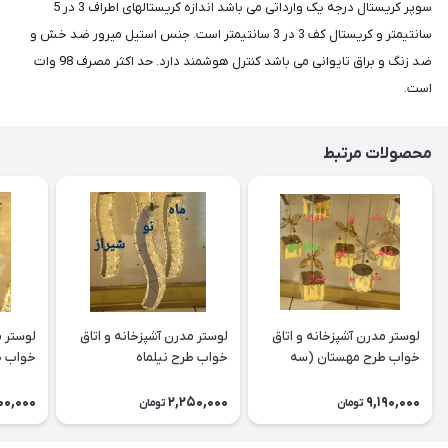
سوپر کریستال درجه یک وارداتی می باشد اندازه کریستالهای اطراف 3 در 5
سانتیمتر و کریستال کف 3 در 3 سانتیمتر است. جنس استیل میرور ضد خش و
ضد زنگ و براق تایوانی می باشد کنترل هوشمند دارد. حد اکثر مصرف 98 وات
است.
محصولات مرتبط
لوستر مدرن آشپزخانه و اتاق
لوستر مدرن آشپزخانه و اتاق
لوستر م
خواب طرح مهستان (سه
خواب طرح نیلماه
خواب ط
شعله)
00,000
2,250,000
9,190,000
تومان
تومان