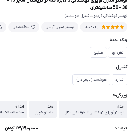
لوستر مدرن آویزی کهکشانی 3 دایره سه بر کریستال سایز 15 -
30 - 50 سانتیمتری
لوستر کهکشانی (ریموت کنترل هوشمند)
لوستر مدرن آویزی
علاقه‌مندی
از 409 نظر
رنگ بدنه
نقره ای
طلایی
کنترل
ندارد
هوشمند (دیمر دار)
ویژگی‌ها
مدل
برند
اندازه
لوستر آویزی کهکشانی 3 طرف کریستال
ماه نو شیراز
سه حلقه 50-30-15 سانتیمتر
13,190,000
قیمت:
تومان