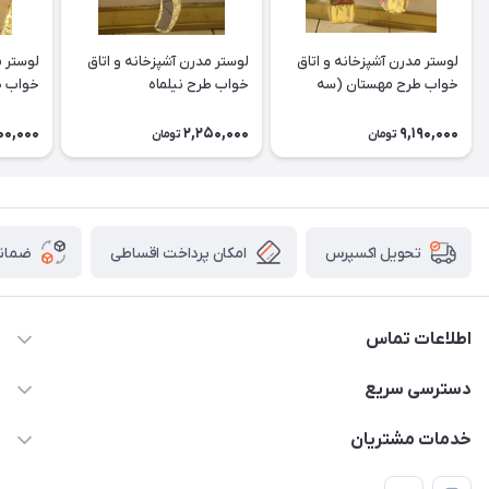
لوستر مدرن آشپزخانه و اتاق
لوستر مدرن آشپزخانه و اتاق
لوستر م
خواب طرح مهستان (سه
خواب طرح نیلماه
خواب ط
شعله)
00,000
2,250,000
9,190,000
تومان
تومان
امکان پرداخت اقساطی
ضمانت
تحویل اکسپرس
اطلاعات تماس
09171115348
دسترسی سریع
sinner2809@gmail.com
مجله فروشگاه
خدمات مشتریان
شیراز، خیابان قاآنی شمالی، مجتمع تخصصی برق و روشنایی زمرد،
لیست محصولات
قوانین و مقررات
طبقه همکف واحد 131