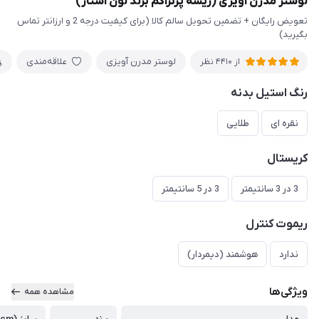
لوستر مدرن آویزی (ریسه پرتراکم برند لون استار)
تعویض رایگان + تضمین تحویل سالم کالا (برای کیفیت درجه 2 و ارزانتر تماس
بگیرید)
لوستر مدرن آویزی
علاقه‌مندی
از 4410 نظر
رنگ استیل بدنه
نقره ای
طلایی
کریستال
3 در 3 سانتیمتر
3 در 5 سانتیمتر
ریموت کنترل
ندارد
هوشمند (دیمردار)
ویژگی‌ها
مشاهده همه