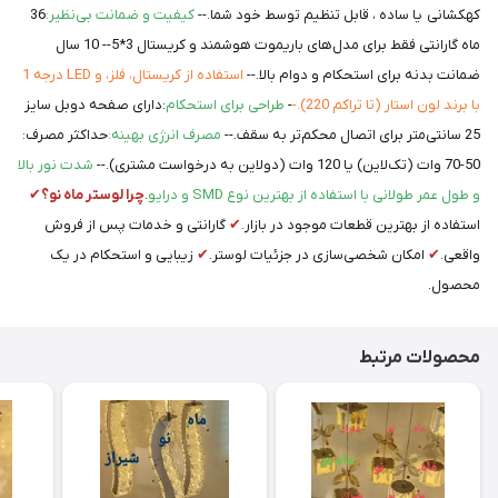
کهکشانی یا ساده ، قابل تنظیم توسط خود شما.--
کیفیت و ضمانت بی‌نظیر:
36
ماه گارانتی فقط برای مدل‌های باریموت هوشمند و کریستال 3*5-- 10 سال
ضمانت بدنه برای استحکام و دوام بالا.--
استفاده از کریستال، فلز، و LED درجه 1
با برند لون استار (تا تراکم 220).-
-
طراحی برای استحکام
:دارای صفحه دوبل سایز
25 سانتی‌متر برای اتصال محکم‌تر به سقف.--
مصرف انرژی بهینه:
حداکثر مصرف:
50-70 وات (تک‌لاین) یا 120 وات (دولاین به درخواست مشتری).--
شدت نور بالا
و طول عمر طولانی با استفاده از بهترین نوع SMD و درایو
.
چرا لوستر ماه نو؟
✔
استفاده از بهترین قطعات موجود در بازار.
✔
گارانتی و خدمات پس از فروش
واقعی.
✔
امکان شخصی‌سازی در جزئیات لوستر.
✔
زیبایی و استحکام در یک
محصول.
محصولات مرتبط