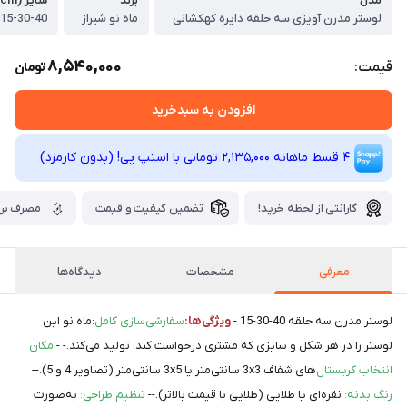
مدل
برند
سایز (cm)
لوستر مدرن آویزی سه حلقه دایره کهکشانی
ماه نو شیراز
15-30-40
8,540,000
قیمت:
تومان
افزودن به سبدخرید
4 قسط ماهانه 2,135,000 تومانی با اسنپ ‌پی! (بدون کارمزد)
گارانتی از لحظه خرید!
تضمین کیفیت و قیمت
مصرف برق
معرفی
مشخصات
دیدگاه‌ها
لوستر مدرن سه حلقه 40-30-15 -
ویژگی‌ها:
سفارشی‌سازی کامل
:ماه نو این
لوستر را در هر شکل و سایزی که مشتری درخواست کند، تولید می‌کند.- -
امکان
انتخاب کریستال‌
های شفاف 3x3 سانتی‌متر یا 3x5 سانتی‌متر (تصاویر 4 و 5).--
رنگ بدنه:
نقره‌ای یا طلایی (طلایی با قیمت بالاتر).--
تنظیم طراحی:
به‌صورت