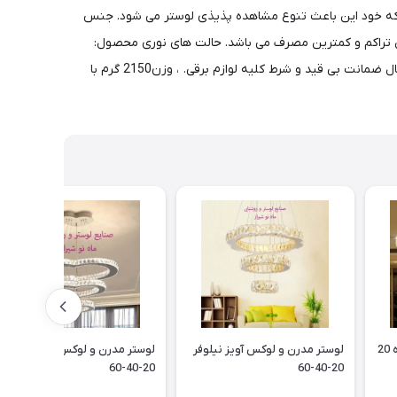
زاویه دید لوستر تغییر می کند که خود این باعث تنوع مشاهده پذیذی لوستر می شود. جنس
رین تراکم و کمترین مصرف می باشد. حالت های نوری محصول:
آفتابی، مهتابی و ترکیبی ( یخی ). میزان روشنایی محصول: این محصول برای محیطی با متراژ 25 متر مربع استفاده میگردد. ضمانت محصول : 1 سال ضمانت بی قید و شرط کلیه لوازم برقی. ، وزن2150 گرم با
لوستر مدرن و لوکس آویز نیلوفر
لوستر مدرن و لوکس آویز قلب
20-40-60
20-40-60