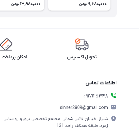
13,980,000
9,680,000
تومان
تومان
تحویل اکسپرس
امکان پرداخت 
اطلاعات تماس
09171115348
sinner2809@gmail.com
شیراز، خیابان قاآنی شمالی، مجتمع تخصصی برق و روشنایی
زمرد، طبقه همکف واحد 131