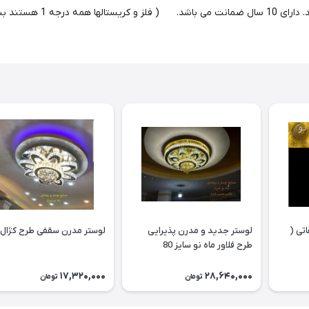
لامپ به انتخاب مشتری و فضا
تی (
لوستر جدید و مدرن پذیرایی
لوستر مدرن سقفی طرح کژال 60
طرح فلاور ماه نو سایز 80
17,320,000
28,640,000
تومان
تومان