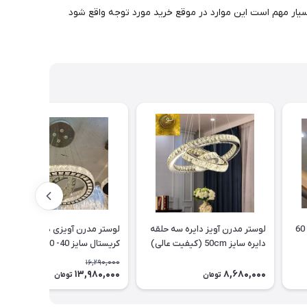
ی مورد استفاده قابل تغییر می باشد. دارای 10 سال ضمانت می باشد. ( فلز و کریستالها همه درجه 1 هستند بسیار مهم است این موارد در موقع خرید مورد توجه واقع شود
لوستر مدرن آویز دایره سه حلقه
لوستر مدرن آویزی دایره سه طرف
دایره سایز 50cm (کیفیت عالی)
کریستال سایز 40- 60
16,290,000
13,980,000
8,680,000
15٪
تومان
تومان