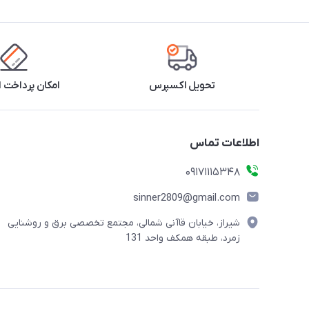
تحویل اکسپرس
امکان پرداخت 
اطلاعات تماس
09171115348
sinner2809@gmail.com
شیراز، خیابان قاآنی شمالی، مجتمع تخصصی برق و روشنایی
زمرد، طبقه همکف واحد 131